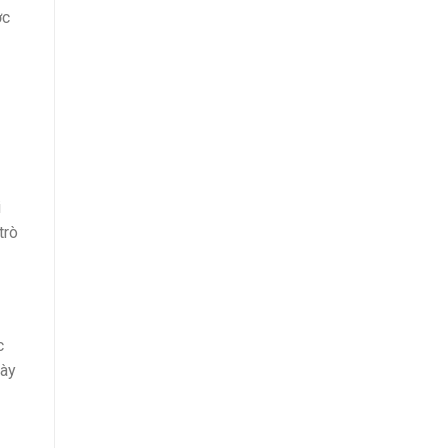
ợc
i
trò
c
gày