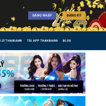
ĐĂNG NHẬP
ĐĂNG KÝ
I LÝ THAIBAI88
TẢI APP THANBAI88
BLOG