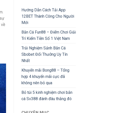
Hướng Dẫn Cách Tải App
m.
12BET Thành Công Cho Người
 sự
Mới
 về
Bắn Cá Fun88 – Điểm Chơi Giải
Trí Kiếm Tiền Số 1 Việt Nam
Trải Nghiệm Sảnh Bắn Cá
Sbobet Đổi Thưởng Uy Tín
Nhất
Khuyến mãi Bong88 – Tổng
hợp 4 khuyến mãi cực đã
không nên bỏ qua
Bỏ túi 5 kinh nghiệm chơi bắn
cá Sv388 đánh đâu thắng đó
CHUYÊN MỤC