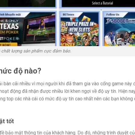
 chất lượng sản phẩm cực đảm bảo.
mức độ nào?
 bàn cãi nhiều vì mọi người khi đã tham gia vào cổng game này 
hoạt động đã nhận được nhiều lời khen ngợi về độ uy tín. Hiện nay
ng top các nhà cái có mức độ uy tín cao nhất nên các bạn không
t tốt
ề bảo mật thông tin của khách hàng. Do đó, những trình duyệt củ