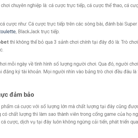
chơi chuyên nghiệp là: cá cược trực tiếp, cá cược thể thao, cá cư
cá cược như: Cá cược trực tiếp trên các sòng bài, đánh bài Super
oulette
, BlackJack trực tiếp.
obet
thì không thể bỏ qua 3 sảnh chơi chính tại đây đó là: Trò chơi
c.
hơi mỗi ngày về tình hình số lượng người chơi. Qua đó, người chơ
 đăng ký tài khoản. Mọi người nhìn vào bảng trò chơi đều đâu là 
 cực đảm bảo
n phẩm cá cược với số lượng lớn mà chất lượng tại đây cũng đượ
g có chất lượng thì làm sao thành viên trong cổng game của họ n
cá cược, dịch vụ tại đây luôn không ngừng cải tiến, phát triển qua