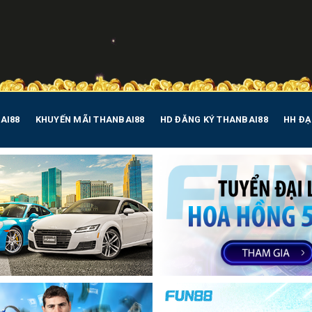
AI88
KHUYẾN MÃI THANBAI88
HD ĐĂNG KÝ THANBAI88
HH ĐẠ