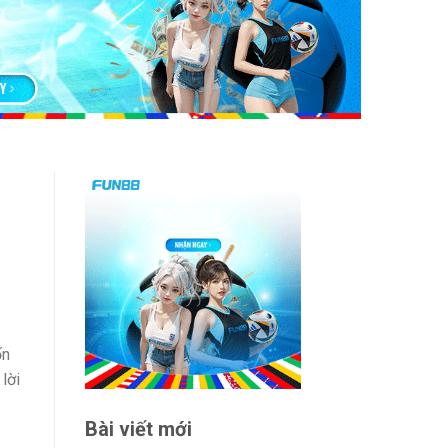
ốn
lời
Bài viết mới