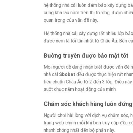
hệ thống nhà cái luôn đảm bảo xây dựng bảo
cũng khá lâu năm trên thị trường, được nhiề
quan trọng của vấn đề này.
Hệ thống nhà cái xây dựng rất nhiều lớp bả
được xem là tối tân nhất từ Châu Âu. Bên cạ
Đường truyền được bảo mật tốt
Mọi người dễ dàng nhận biết được vấn đề này
nhà cái
Sbobet
đều được thực hiện rất nha
tiêu chuẩn Châu Âu từ 2 đến 3 lớp. Điều này
suốt chục năm hoạt động của mình.
Chăm sóc khách hàng luôn đứng 
Người chơi hài lòng với dịch vụ chăm sóc, hỗ
trang web chính mỗi khi bạn truy cập đều có
nhanh chóng nhất đến bộ phận này.