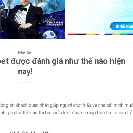
NHÀ CÁI
bet được đánh giá như thế nào hiện
nay!
hông tin khách quan nhất giúp người chơi hiểu về nhà cái mình mu
h giá như thế nào thì bài viết dưới đây sẽ giúp bạn tìm ra câu trả 