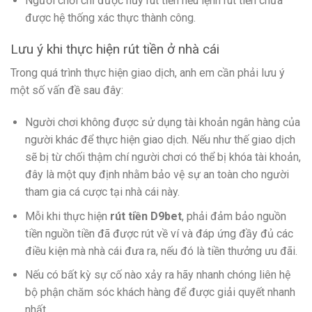
Người chơi chỉ được hủy rút tiền nếu lệnh rút tiền chưa
được hệ thống xác thực thành công.
Lưu ý khi thực hiện rút tiền ở nhà cái
Trong quá trình thực hiện giao dịch, anh em cần phải lưu ý
một số vấn đề sau đây:
Người chơi không được sử dụng tài khoản ngân hàng của
người khác để thực hiện giao dịch. Nếu như thế giao dịch
sẽ bị từ chối thậm chí người chơi có thể bị khóa tài khoản,
đây là một quy định nhằm bảo vệ sự an toàn cho người
tham gia cá cược tại nhà cái này.
Mỗi khi thực hiện
rút tiền D9bet
, phải đảm bảo nguồn
tiền nguồn tiền đã được rút về ví và đáp ứng đầy đủ các
điều kiện mà nhà cái đưa ra, nếu đó là tiền thưởng ưu đãi.
Nếu có bất kỳ sự cố nào xảy ra hãy nhanh chóng liên hệ
bộ phận chăm sóc khách hàng để được giải quyết nhanh
nhất.