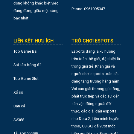
động không khác biệt việc
Phone: 0961095047
đang đứng giữa một sòng
bậc nhất.
LIÊN KẾT HƯU ÍCH
TRÒ CHƠI ESPOTS
Top Game Bài
Esports đang là xu hướng
trên toàn thế giới, đặc biệt là
Soi kèo bóng đá
trong giới trẻ. Khán giả và
người chơi esports toàn cầu
Top Game Slot
đang tăng trưởng hàng năm.
Với các giải thưởng gia tăng,
Xổ số
phát trực tiếp và các sự kiện
sân vận động ngoài đời
Bắn cá
thực, các giải đấu esports
như Dota 2, Liên minh huyền
SV388
thoại, CS GO, đã vượt mốc
Tải app SV388
triệu người xem. Esports đã