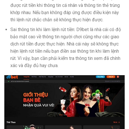
được rút tiền khi thông tin cá nhân và thông tin thẻ trùng
khớp nhau. Nếu bạn không đáp ứng được điều kiện này
thì lệnh rút chắc chắn sẽ không thực hiện được.
Sai thông tin khi làm lệnh rút tiền: D9bet là nhà cái có độ
bảo mật cao về thông tin người chơi cũng như các giao
dịch rút tiền được thực hiện. Nhà cái này sẽ không thực
hiện lệnh rút tiền nếu bạn điền sai thông tin khi làm lệnh
rút. Vì vậy, bạn cần phải kiểm tra thông tin xem đã chính
xác và đầy đủ hay chưa.