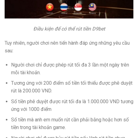
Điều kiện để có thể rút tiền D9bet
Tuy nhiên, người chơi nên tiến hành đáp ứng những yêu cầu
sau:
Người chơi chỉ được phép rút tối đa 3 lần một ngày trên
mỗi tài khoản.
Tương ứng với 200 điểm số tiền tối thiểu được phê duyệt
rút là 200.000 VND.
Số tiền phê duyệt được rút tối đa là 1.000.000 VND tương
ứng với 1000 điểm
Số tiền mà anh em muốn rút cần phải bằng hoặc hơn số
tiền trong tài khoản game.