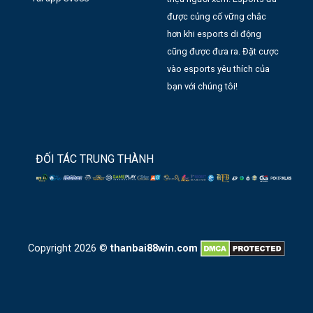
được củng cố vững chắc
hơn khi esports di động
cũng được đưa ra. Đặt cược
vào esports yêu thích của
bạn với chúng tôi!
ĐỐI TÁC TRUNG THÀNH
Copyright 2026 ©
thanbai88win.com