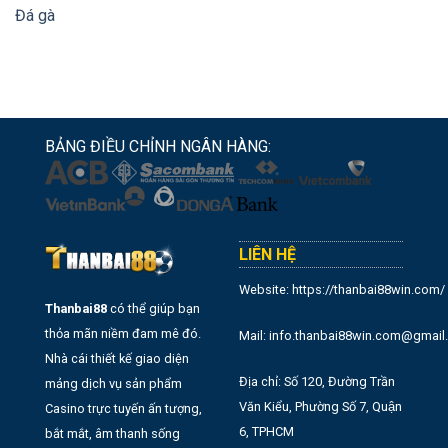
Đá gà
BẢNG ĐIỀU CHỈNH NGÂN HÀNG:
LIÊN HỆ
Website: https://thanbai88win.com/
Thanbai88
có thể giúp bạn
thỏa mãn niềm đam mê đó.
Mail:
info.thanbai88win.com@gmail
Nhà cái thiết kế giao diện
Địa chỉ: Số 120, Đường Trần
mảng dịch vụ sản phẩm
Văn Kiểu, Phường Số 7, Quận
Casino trực tuyến ấn tượng,
6, TPHCM
bắt mắt, âm thanh sống