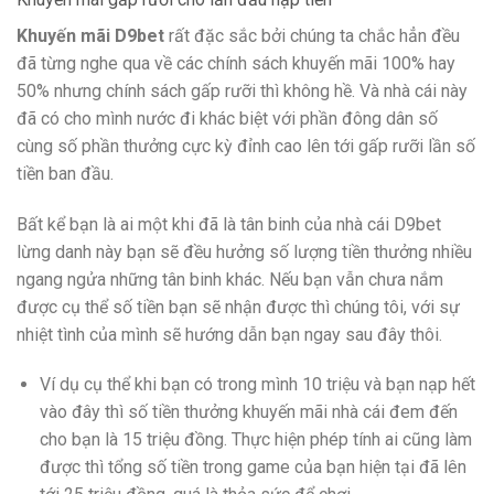
Khuyến mãi D9bet
rất đặc sắc bởi chúng ta chắc hẳn đều
đã từng nghe qua về các chính sách khuyến mãi 100% hay
50% nhưng chính sách gấp rưỡi thì không hề. Và nhà cái này
đã có cho mình nước đi khác biệt với phần đông dân số
cùng số phần thưởng cực kỳ đỉnh cao lên tới gấp rưỡi lần số
tiền ban đầu.
Bất kể bạn là ai một khi đã là tân binh của nhà cái D9bet
lừng danh này bạn sẽ đều hưởng số lượng tiền thưởng nhiều
ngang ngửa những tân binh khác. Nếu bạn vẫn chưa nắm
được cụ thể số tiền bạn sẽ nhận được thì chúng tôi, với sự
nhiệt tình của mình sẽ hướng dẫn bạn ngay sau đây thôi.
Ví dụ cụ thể khi bạn có trong mình 10 triệu và bạn nạp hết
vào đây thì số tiền thưởng khuyến mãi nhà cái đem đến
cho bạn là 15 triệu đồng. Thực hiện phép tính ai cũng làm
được thì tổng số tiền trong game của bạn hiện tại đã lên