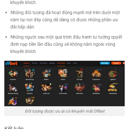
khuyến khích.
Những đối tượng đã hoạt động mạnh mẽ trên dưới một
năm tại nơi đây cũng dễ dàng có được những phần ưu
đãi hấp dẫn.
Những người sau một quá trình đấu tranh tư tưởng quyết
định nạp tiền lần đầu cũng sẽ không nằm ngoài vòng
khuyến khích.
Đối tượng được ưu ái có khuyến mãi D9bet
Kết luận