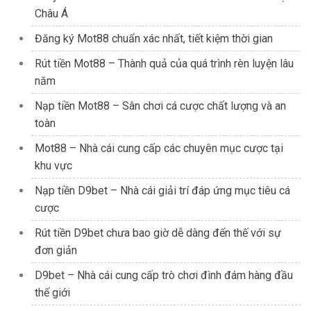
Châu Á
Đăng ký Mot88 chuẩn xác nhất, tiết kiệm thời gian
Rút tiền Mot88 – Thành quả của quá trình rèn luyện lâu
năm
Nạp tiền Mot88 – Sân chơi cá cược chất lượng và an
toàn
Mot88 – Nhà cái cung cấp các chuyên mục cược tại
khu vực
Nạp tiền D9bet – Nhà cái giải trí đáp ứng mục tiêu cá
cược
Rút tiền D9bet chưa bao giờ dễ dàng đến thế với sự
đơn giản
D9bet – Nhà cái cung cấp trò chơi đình đám hàng đầu
thế giới