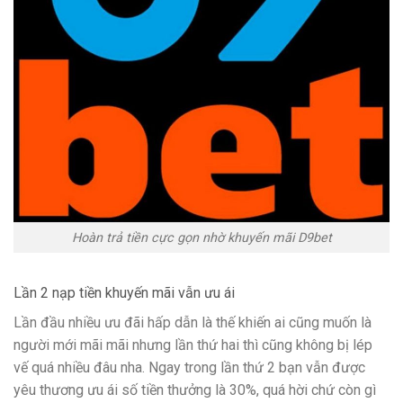
Hoàn trả tiền cực gọn nhờ khuyến mãi D9bet
Lần 2 nạp tiền khuyến mãi vẫn ưu ái
Lần đầu nhiều ưu đãi hấp dẫn là thế khiến ai cũng muốn là
người mới mãi mãi nhưng lần thứ hai thì cũng không bị lép
vế quá nhiều đâu nha. Ngay trong lần thứ 2 bạn vẫn được
yêu thương ưu ái số tiền thưởng là 30%, quá hời chứ còn gì