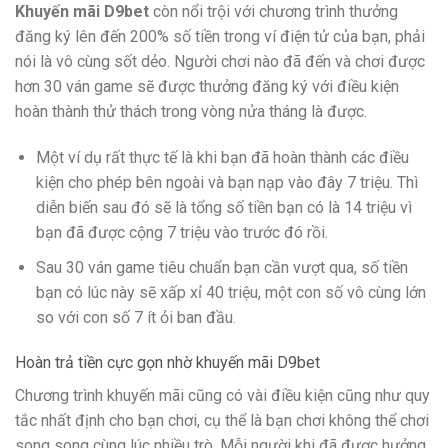
Khuyến mãi D9bet
còn nổi trội với chương trình thưởng
đăng ký lên đến 200% số tiền trong ví điện tử của bạn, phải
nói là vô cùng sốt dẻo. Người chơi nào đã đến và chơi được
hơn 30 ván game sẽ được thưởng đăng ký với điều kiện
hoàn thành thử thách trong vòng nửa tháng là được.
Một ví dụ rất thực tế là khi bạn đã hoàn thành các điều
kiện cho phép bên ngoài và bạn nạp vào đây 7 triệu. Thì
diễn biến sau đó sẽ là tổng số tiền bạn có là 14 triệu vì
bạn đã được cộng 7 triệu vào trước đó rồi.
Sau 30 ván game tiêu chuẩn bạn cần vượt qua, số tiền
bạn có lúc này sẽ xấp xỉ 40 triệu, một con số vô cùng lớn
so với con số 7 ít ỏi ban đầu.
Hoàn trả tiền cực gọn nhờ khuyến mãi D9bet
Chương trình khuyến mãi cũng có vài điều kiện cũng như quy
tắc nhất định cho bạn chơi, cụ thể là bạn chơi không thể chơi
song song cùng lúc nhiều trò. Mỗi người khi đã được hưởng