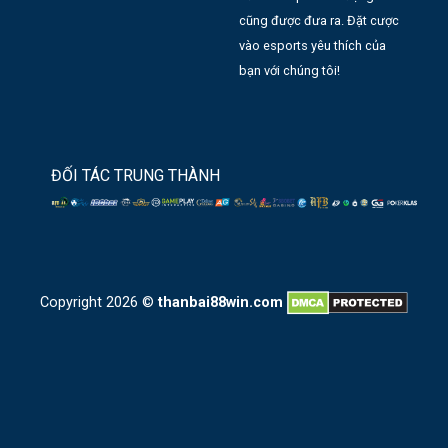
cũng được đưa ra. Đặt cược
vào esports yêu thích của
bạn với chúng tôi!
ĐỐI TÁC TRUNG THÀNH
Copyright 2026 ©
thanbai88win.com