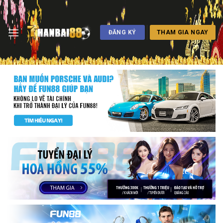
Skip
to
content
ĐĂNG KÝ
THAM GIA NGAY