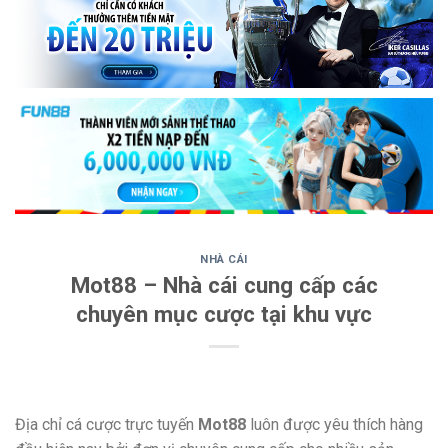
NHÀ CÁI
Mot88 – Nhà cái cung cấp các
chuyên mục cược tại khu vực
Địa chỉ cá cược trực tuyến
Mot88
luôn được yêu thích hàng