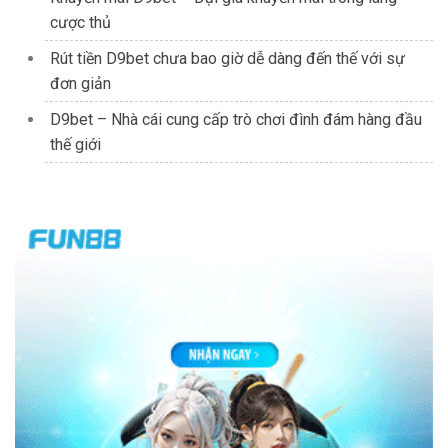
cược thủ
Rút tiền D9bet chưa bao giờ dễ dàng đến thế với sự
đơn giản
D9bet – Nhà cái cung cấp trò chơi đình đám hàng đầu
thế giới