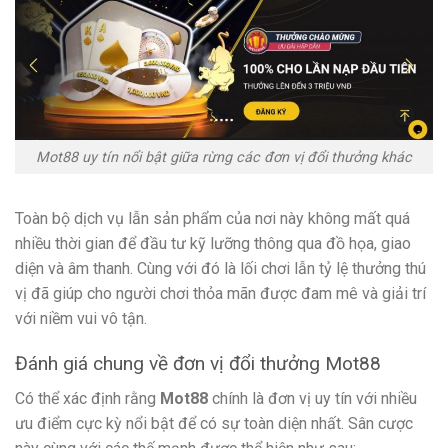
Mot88 uy tín nổi bật giữa rừng các đơn vị đổi thưởng khác
Toàn bộ dịch vụ lẫn sản phẩm của nơi này không mất quá
nhiều thời gian để đầu tư kỹ lưỡng thông qua đồ họa, giao
diện và âm thanh. Cùng với đó là lối chơi lẫn tỷ lệ thưởng thú
vị đã giúp cho người chơi thỏa mãn được đam mê và giải trí
với niềm vui vô tận.
Đánh giá chung về đơn vị đổi thưởng Mot88
Có thể xác định rằng
Mot88
chính là đơn vị uy tín với nhiều
ưu điểm cực kỳ nổi bật để có sự toàn diện nhất. Sân cược