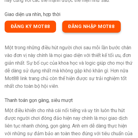
này cùng với các thế mạnh được thể hiện như sau:
Giao diện ưa nhìn, hợp thời
ĐĂNG KÝ MOT88
ĐĂNG NHẬP MOT88
Một trong những điều hút người chơi sau mỗi lần bước chân
vào đơn vị này chính là mọi giao diện với thiết kế tối ưu, đơn
giản nhất. Sự bố cục của khoa học và logic giúp cho mọi thứ
dễ dàng sử dụng nhất mà không gặp khó khăn gì. Hơn nữa
Mot88 link
trang chủ còn thể hiện được sự trải nghiệm tốt
nhất cho toàn bộ hội viên.
Thanh toán gọn gàng, siêu mượt
Một điều khiến cho nhà cái nổi tiếng và uy tín luôn thu hút
được người chơi đông đảo hiện nay chính là mọi giao dịch
liên tục nhanh chóng, gọn gàng. Anh em dễ dàng thực hiện
với những sự đảm bảo an toàn theo đúng với tiêu chuẩn của