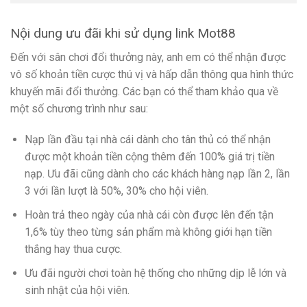
Nội dung ưu đãi khi sử dụng link Mot88
Đến với sân chơi đổi thưởng này, anh em có thể nhận được
vô số khoản tiền cược thú vị và hấp dẫn thông qua hình thức
khuyến mãi đổi thưởng. Các bạn có thể tham khảo qua về
một số chương trình như sau:
Nạp lần đầu tại nhà cái dành cho tân thủ có thể nhận
được một khoản tiền cộng thêm đến 100% giá trị tiền
nạp. Ưu đãi cũng dành cho các khách hàng nạp lần 2, lần
3 với lần lượt là 50%, 30% cho hội viên.
Hoàn trả theo ngày của nhà cái còn được lên đến tận
1,6% tùy theo từng sản phẩm mà không giới hạn tiền
thắng hay thua cược.
Ưu đãi người chơi toàn hệ thống cho những dịp lễ lớn và
sinh nhật của hội viên.