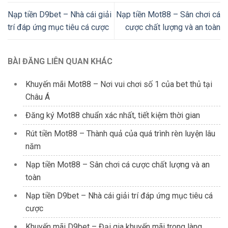
Nạp tiền D9bet – Nhà cái giải
Nạp tiền Mot88 – Sân chơi cá
trí đáp ứng mục tiêu cá cược
cược chất lượng và an toàn
BÀI ĐĂNG LIÊN QUAN KHÁC
Khuyến mãi Mot88 – Nơi vui chơi số 1 của bet thủ tại
Châu Á
Đăng ký Mot88 chuẩn xác nhất, tiết kiệm thời gian
Rút tiền Mot88 – Thành quả của quá trình rèn luyện lâu
năm
Nạp tiền Mot88 – Sân chơi cá cược chất lượng và an
toàn
Nạp tiền D9bet – Nhà cái giải trí đáp ứng mục tiêu cá
cược
Khuyến mãi D9bet – Đại gia khuyến mãi trong làng