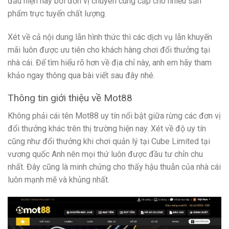
đầu hiện nay bởi đơn vị chuyên cung cấp cho nhiều sản
phẩm trực tuyến chất lượng.
Xét về cả nội dung lẫn hình thức thì các dịch vụ lẫn khuyến
mãi luôn được ưu tiên cho khách hàng chơi đổi thưởng tại
nhà cái. Để tìm hiểu rõ hơn về địa chỉ này, anh em hãy tham
khảo ngay thông qua bài viết sau đây nhé.
Thông tin giới thiệu về Mot88
Không phải cái tên
Mot88 uy tín
nổi bật giữa rừng các đơn vị
đổi thưởng khác trên thị trường hiện nay. Xét về độ uy tín
cũng như đổi thưởng khi chơi quản lý tại Cube Limited tại
vương quốc Anh nên mọi thứ luôn được đầu tư chỉn chu
nhất. Đây cũng là minh chứng cho thấy hậu thuẫn của nhà cái
luôn mạnh mẽ và khủng nhất.