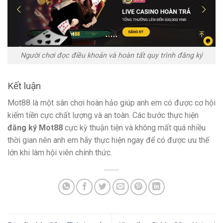
Người chơi đọc điều khoản và hoàn tất quy trình đăng ký
Kết luận
Mot88 là một sân chơi hoàn hảo giúp anh em có được cơ hội
kiếm tiền cực chất lượng và an toàn. Các bước thực hiện
đăng ký Mot88
cực kỳ thuận tiện và không mất quá nhiều
thời gian nên anh em hãy thực hiện ngay để có được ưu thế
lớn khi làm hội viên chính thức.