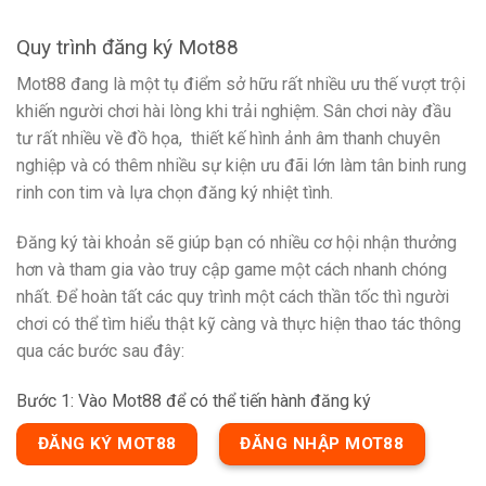
Quy trình đăng ký Mot88
Mot88 đang là một tụ điểm sở hữu rất nhiều ưu thế vượt trội
khiến người chơi hài lòng khi trải nghiệm. Sân chơi này đầu
tư rất nhiều về đồ họa, thiết kế hình ảnh âm thanh chuyên
nghiệp và có thêm nhiều sự kiện ưu đãi lớn làm tân binh rung
rinh con tim và lựa chọn đăng ký nhiệt tình.
Đăng ký tài khoản
sẽ giúp bạn có nhiều cơ hội nhận thưởng
hơn và tham gia vào truy cập game một cách nhanh chóng
nhất. Để hoàn tất các quy trình một cách thần tốc thì người
chơi có thể tìm hiểu thật kỹ càng và thực hiện thao tác thông
qua các bước sau đây:
Bước 1: Vào Mot88 để có thể tiến hành đăng ký
ĐĂNG KÝ MOT88
ĐĂNG NHẬP MOT88