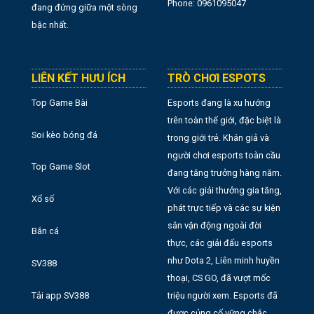
Phone: 0961095047
đang đứng giữa một sòng
bậc nhất.
LIÊN KẾT HƯU ÍCH
TRÒ CHƠI ESPOTS
Top Game Bài
Esports đang là xu hướng
trên toàn thế giới, đặc biệt là
Soi kèo bóng đá
trong giới trẻ. Khán giả và
người chơi esports toàn cầu
Top Game Slot
đang tăng trưởng hàng năm.
Với các giải thưởng gia tăng,
Xổ số
phát trực tiếp và các sự kiện
sân vận động ngoài đời
Bắn cá
thực, các giải đấu esports
như Dota 2, Liên minh huyền
SV388
thoại, CS GO, đã vượt mốc
Tải app SV388
triệu người xem. Esports đã
được củng cố vững chắc