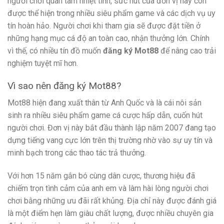
người chơi quan tâm nhiệt tình, sức hút của đơn vị này còn
được thể hiện trong nhiều siêu phẩm game và các dịch vụ uy
tín hoàn hảo. Người chơi khi tham gia sẽ được đặt tiền ở
những hạng mục cá độ an toàn cao, nhận thưởng lớn. Chính
vì thế, có nhiều tín đồ muốn
đăng ký Mot88
để nâng cao trải
nghiệm tuyệt mĩ hơn.
Vì sao nên đăng ký Mot88?
Mot88 hiện đang xuất thân từ Anh Quốc và là cái nôi sản
sinh ra nhiều siêu phẩm game cá cược hấp dẫn, cuốn hút
người chơi. Đơn vị này bắt đầu thành lập năm 2007 đang tạo
dựng tiếng vang cực lớn trên thị trường nhờ vào sự uy tín và
minh bạch trong các thao tác trả thưởng.
Với hơn 15 năm gắn bó cùng dân cược, thương hiệu đã
chiếm trọn tình cảm của anh em và làm hài lòng người chơi
chơi bằng những ưu đãi rất khủng. Địa chỉ này được đánh giá
là một điểm hẹn làm giàu chất lượng, được nhiều chuyên gia