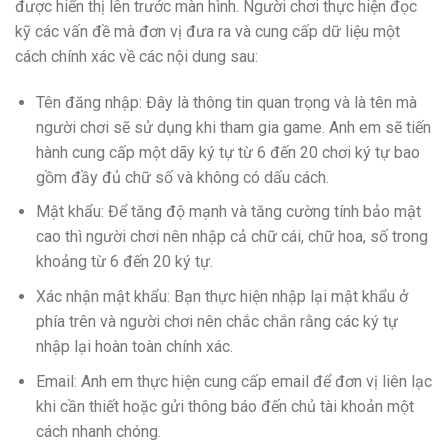
được hiển thị lên trước màn hình. Người chơi thực hiện đọc
kỹ các vấn đề mà đơn vị đưa ra và cung cấp dữ liệu một
cách chính xác về các nội dung sau:
Tên đăng nhập: Đây là thông tin quan trọng và là tên mà
người chơi sẽ sử dụng khi tham gia game. Anh em sẽ tiến
hành cung cấp một dãy ký tự từ 6 đến 20 chơi ký tự bao
gồm đầy đủ chữ số và không có dấu cách.
Mật khẩu: Để tăng độ mạnh và tăng cường tính bảo mật
cao thì người chơi nên nhập cả chữ cái, chữ hoa, số trong
khoảng từ 6 đến 20 ký tự.
Xác nhận mật khẩu: Bạn thực hiện nhập lại mật khẩu ở
phía trên và người chơi nên chắc chắn rằng các ký tự
nhập lại hoàn toàn chính xác.
Email: Anh em thực hiện cung cấp email để đơn vị liên lạc
khi cần thiết hoặc gửi thông báo đến chủ tài khoản một
cách nhanh chóng.