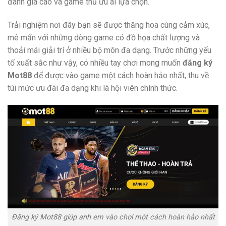
đánh giá cao và game thủ ưu ái lựa chọn.
Trải nghiệm nơi đây bạn sẽ được thăng hoa cùng cảm xúc,
mê mẩn với những dòng game có đồ họa chất lượng và
thoải mái giải trí ở nhiều bộ môn đa dạng. Trước những yếu
tố xuất sắc như vậy, có nhiều tay chơi mong muốn
đăng ký
Mot88
để được vào game một cách hoàn hảo nhất, thu về
túi mức ưu đãi đa dạng khi là hội viên chính thức.
Đăng ký Mot88 giúp anh em vào chơi một cách hoàn hảo nhất