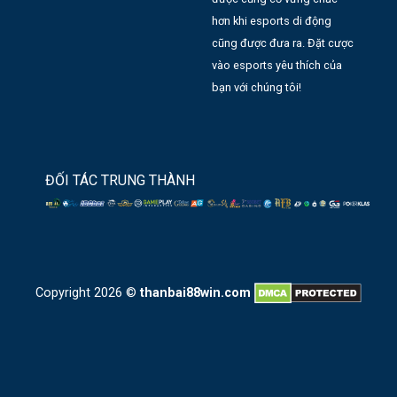
hơn khi esports di động
cũng được đưa ra. Đặt cược
vào esports yêu thích của
bạn với chúng tôi!
ĐỐI TÁC TRUNG THÀNH
Copyright 2026 ©
thanbai88win.com