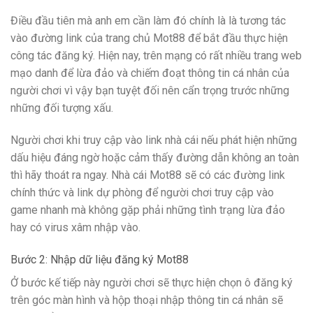
Điều đầu tiên mà anh em cần làm đó chính là là tương tác
vào đường link của trang chủ Mot88 để bắt đầu thực hiện
công tác đăng ký. Hiện nay, trên mạng có rất nhiều trang web
mạo danh để lừa đảo và chiếm đoạt thông tin cá nhân của
người chơi vì vậy bạn tuyệt đối nên cẩn trọng trước những
những đối tượng xấu.
Người chơi khi truy cập vào link nhà cái nếu phát hiện những
dấu hiệu đáng ngờ hoặc cảm thấy đường dẫn không an toàn
thì hãy thoát ra ngay. Nhà cái Mot88 sẽ có các đường link
chính thức và link dự phòng để người chơi truy cập vào
game nhanh mà không gặp phải những tình trạng lừa đảo
hay có virus xâm nhập vào.
Bước 2: Nhập dữ liệu đăng ký Mot88
Ở bước kế tiếp này người chơi sẽ thực hiện chọn ô đăng ký
trên góc màn hình và hộp thoại nhập thông tin cá nhân sẽ