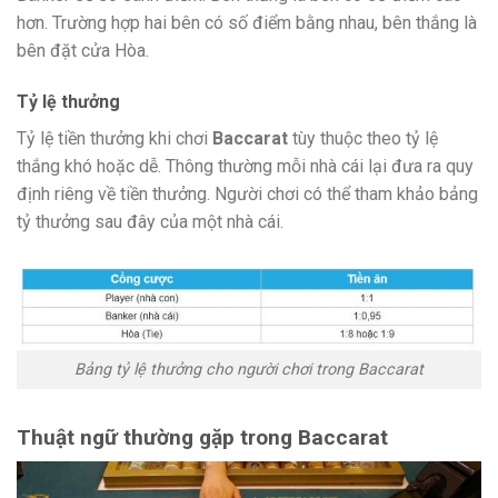
hơn. Trường hợp hai bên có số điểm bằng nhau, bên thắng là
bên đặt cửa Hòa.
Tỷ lệ thưởng
Tỷ lệ tiền thưởng khi chơi
Baccarat
tùy thuộc theo tỷ lệ
thắng khó hoặc dễ. Thông thường mỗi nhà cái lại đưa ra quy
định riêng về tiền thưởng. Người chơi có thể tham khảo bảng
tỷ thưởng sau đây của một nhà cái.
Bảng tỷ lệ thưởng cho người chơi trong Baccarat
Thuật ngữ thường gặp trong Baccarat