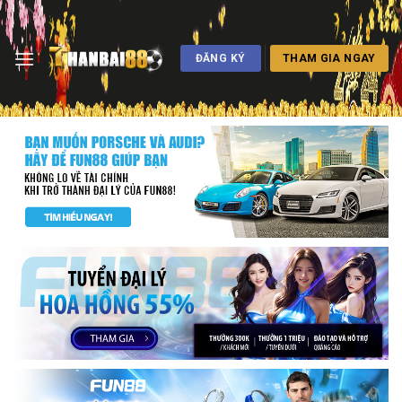
Skip
to
content
ĐĂNG KÝ
THAM GIA NGAY