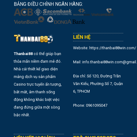
BẢNG ĐIỀU CHỈNH NGÂN HÀNG:
LIÊN HỆ
Website: https://thanbai88win.com/
Thanbai88
có thể giúp bạn
thỏa mãn niềm đam mê đó.
Mail:
info.thanbai88win.com@gmail
Nhà cái thiết kế giao diện
Địa chỉ: Số 120, Đường Trần
mảng dịch vụ sản phẩm
Văn Kiểu, Phường Số 7, Quận
Casino trực tuyến ấn tượng,
6, TPHCM
bắt mắt, âm thanh sống
động không khác biệt việc
Phone: 0961095047
đang đứng giữa một sòng
bậc nhất.