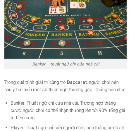
Banker – thuật ngữ chỉ cửa nhà cái
Trong quá trình giải trí cùng trò
Baccarat
, người chơi nên
chú ý tìm hiểu một số thuật ngữ thường gặp. Chẳng hạn như:
Banker: Thuật ngữ chỉ cửa nhà cái. Trường hợp thắng
cược, người chơi có thể nhận thưởng lên tới 90% tổng giá
trị tiền cược.
Player: Thuật ngữ chỉ cửa người chơi, nêu thắng cược số