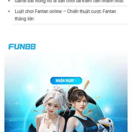
Game bài Rồng hổ là sân chơi dễ kiếm tiền nhanh nhất
Luật chơi Fantan online – Chiến thuật cược Fantan
thắng lớn