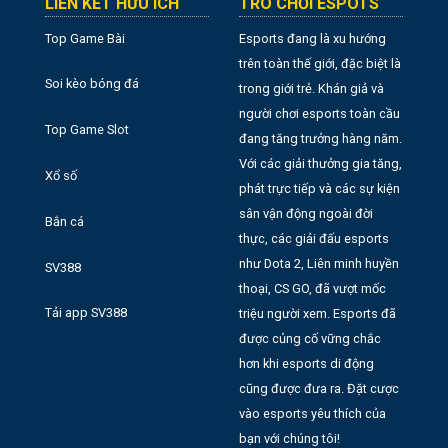
LIÊN KẾT HƯU ÍCH
TRÒ CHƠI ESPOTS
Top Game Bài
Esports đang là xu hướng
trên toàn thế giới, đặc biệt là
Soi kèo bóng đá
trong giới trẻ. Khán giả và
người chơi esports toàn cầu
Top Game Slot
đang tăng trưởng hàng năm.
Với các giải thưởng gia tăng,
Xổ số
phát trực tiếp và các sự kiện
sân vận động ngoài đời
Bắn cá
thực, các giải đấu esports
như Dota 2, Liên minh huyền
SV388
thoại, CS GO, đã vượt mốc
Tải app SV388
triệu người xem. Esports đã
được củng cố vững chắc
hơn khi esports di động
cũng được đưa ra. Đặt cược
vào esports yêu thích của
bạn với chúng tôi!