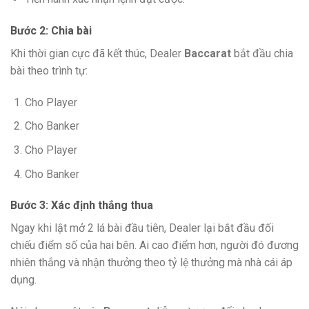
Bước 2: Chia bài
Khi thời gian cực đã kết thúc, Dealer
Baccarat
bắt đầu chia
bài theo trình tự:
Cho Player
Cho Banker
Cho Player
Cho Banker
Bước 3: Xác định thắng thua
Ngay khi lật mở 2 lá bài đầu tiên, Dealer lại bắt đầu đối
chiếu điểm số của hai bên. Ai cao điểm hơn, người đó đương
nhiên thắng và nhận thưởng theo tỷ lệ thưởng mà nhà cái áp
dụng.