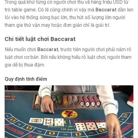
Trong quá khứ từng có người chơi thu về hàng triệu USD từ
trò table game. Có lẽ cũng chính vì vậy mà
Baccarat
dần len
lỏi vào hệ thống sòng bạc lớn, thu hút số lượng lớn người
tham gia thử vận may hoặc đơn giản chỉ là giải trí.
Chi tiết luật chơi Baccarat
Nếu muốn chơi
Baccarat
, trước tiên người chơi phải nắm rõ
luật chơi cơ bản. Bởi nếu không hiểu rõ luật chơi, người tham
gia dễ bị thua đậm.
Quy định tính điểm