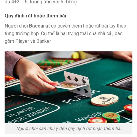
dụ 4+2 = 6, tương ứng với 6 điểm).
Quy định rút hoặc thêm bài
Người chơi
Baccarat
có quyền thêm hoặc rút bài tùy theo
từng trường hợp. Cụ thể là hai trạng thái của nhà cái, bao
gồm Player và Banker.
Người chơi cần chú ý đến quy định rút hoặc thêm bài