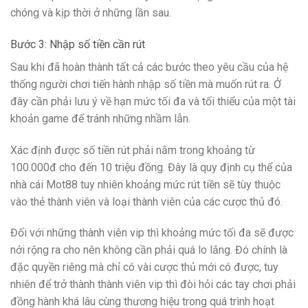
chóng và kịp thời ở những lần sau.
Bước 3: Nhập số tiền cần rút
Sau khi đã hoàn thành tất cả các bước theo yêu cầu của hệ
thống người chơi tiến hành nhập số tiền mà muốn rút ra. Ở
đây cần phải lưu ý về hạn mức tối đa và tối thiểu của một tài
khoản game để tránh những nhầm lẫn.
Xác định được số tiền rút phải nằm trong khoảng từ
100.000đ cho đến 10 triệu đồng. Đây là quy định cụ thể của
nhà cái Mot88 tuy nhiên khoảng mức rút tiền sẽ tùy thuộc
vào thẻ thành viên và loại thành viên của các cược thủ đó.
Đối với những thành viên vip thì khoảng mức tối đa sẽ được
nới rộng ra cho nên không cần phải quá lo lắng. Đó chính là
đặc quyền riêng mà chỉ có vài cược thủ mới có được, tuy
nhiên để trở thành thành viên vip thì đòi hỏi các tay chơi phải
đồng hành khá lâu cùng thương hiệu trong quá trình hoạt