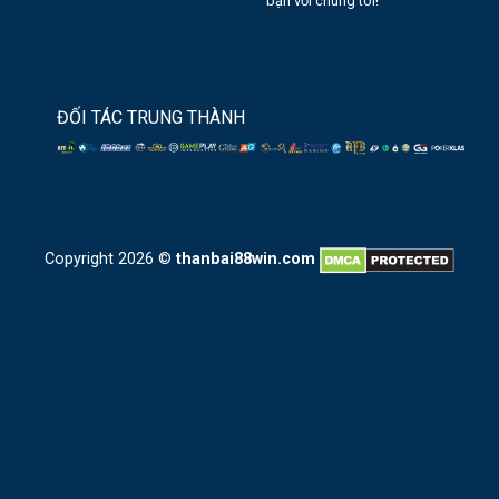
bạn với chúng tôi!
ĐỐI TÁC TRUNG THÀNH
Copyright 2026 ©
thanbai88win.com