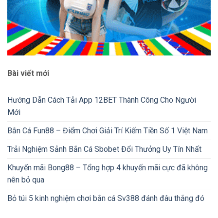
Bài viết mới
Hướng Dẫn Cách Tải App 12BET Thành Công Cho Người
Mới
Bắn Cá Fun88 – Điểm Chơi Giải Trí Kiếm Tiền Số 1 Việt Nam
Trải Nghiệm Sảnh Bắn Cá Sbobet Đổi Thưởng Uy Tín Nhất
Khuyến mãi Bong88 – Tổng hợp 4 khuyến mãi cực đã không
nên bỏ qua
Bỏ túi 5 kinh nghiệm chơi bắn cá Sv388 đánh đâu thắng đó