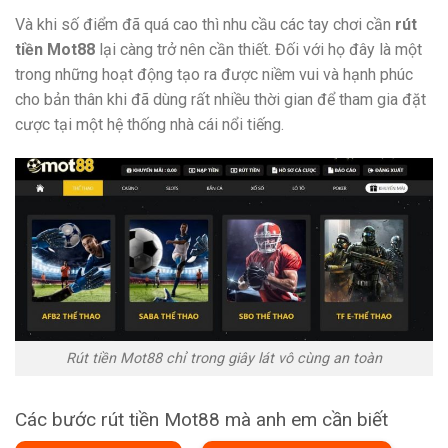
Và khi số điểm đã quá cao thì nhu cầu các tay chơi cần
rút
tiền Mot88
lại càng trở nên cần thiết. Đối với họ đây là một
trong những hoạt động tạo ra được niềm vui và hạnh phúc
cho bản thân khi đã dùng rất nhiều thời gian để tham gia đặt
cược tại một hệ thống nhà cái nổi tiếng.
Rút tiền Mot88 chỉ trong giây lát vô cùng an toàn
Các bước rút tiền Mot88 mà anh em cần biết