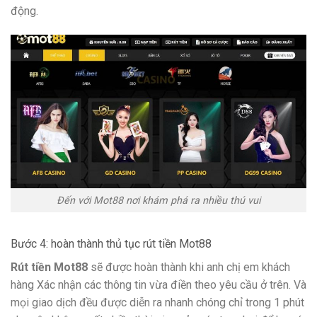
động.
Đến với Mot88 nơi khám phá ra nhiều thú vui
Bước 4: hoàn thành thủ tục rút tiền Mot88
Rút tiền Mot88
sẽ được hoàn thành khi anh chị em khách
hàng Xác nhận các thông tin vừa điền theo yêu cầu ở trên. Và
mọi giao dịch đều được diễn ra nhanh chóng chỉ trong 1 phút