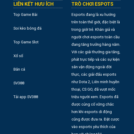
LIÊN KẾT HƯU ÍCH
TRÒ CHƠI ESPOTS
Top Game Bài
Esports đang là xu hướng
trên toàn thế giới, đặc biệt là
Soi kèo bóng đá
trong giới trẻ. Khán giả và
người chơi esports toàn cầu
Top Game Slot
đang tăng trưởng hàng năm.
Với các giải thưởng gia tăng,
Xổ số
phát trực tiếp và các sự kiện
sân vận động ngoài đời
Bắn cá
thực, các giải đấu esports
như Dota 2, Liên minh huyền
SV388
thoại, CS GO, đã vượt mốc
Tải app SV388
triệu người xem. Esports đã
được củng cố vững chắc
hơn khi esports di động
cũng được đưa ra. Đặt cược
vào esports yêu thích của