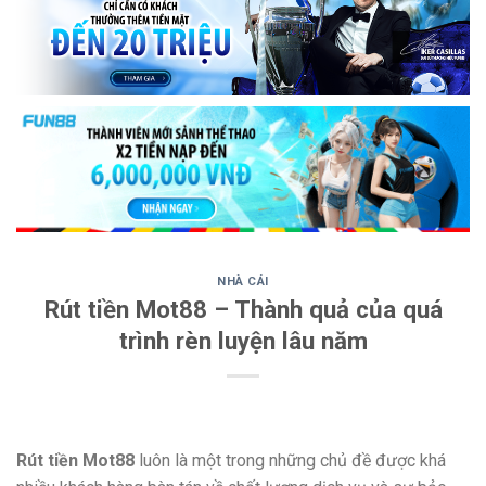
NHÀ CÁI
Rút tiền Mot88 – Thành quả của quá
trình rèn luyện lâu năm
Rút tiền Mot88
luôn là một trong những chủ đề được khá