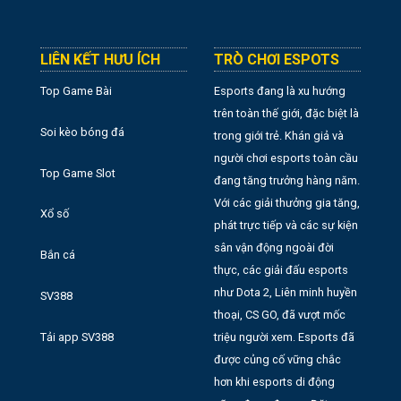
LIÊN KẾT HƯU ÍCH
TRÒ CHƠI ESPOTS
Top Game Bài
Esports đang là xu hướng
trên toàn thế giới, đặc biệt là
Soi kèo bóng đá
trong giới trẻ. Khán giả và
người chơi esports toàn cầu
Top Game Slot
đang tăng trưởng hàng năm.
Với các giải thưởng gia tăng,
Xổ số
phát trực tiếp và các sự kiện
sân vận động ngoài đời
Bắn cá
thực, các giải đấu esports
như Dota 2, Liên minh huyền
SV388
thoại, CS GO, đã vượt mốc
Tải app SV388
triệu người xem. Esports đã
được củng cố vững chắc
hơn khi esports di động