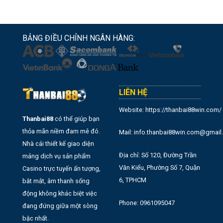
BẢNG ĐIỀU CHỈNH NGÂN HÀNG:
LIÊN HỆ
Website: https://thanbai88win.com/
Thanbai88
có thể giúp bạn
thỏa mãn niềm đam mê đó.
Mail:
info.thanbai88win.com@gmail
Nhà cái thiết kế giao diện
Địa chỉ: Số 120, Đường Trần
mảng dịch vụ sản phẩm
Văn Kiểu, Phường Số 7, Quận
Casino trực tuyến ấn tượng,
6, TPHCM
bắt mắt, âm thanh sống
động không khác biệt việc
Phone: 0961095047
đang đứng giữa một sòng
bậc nhất.