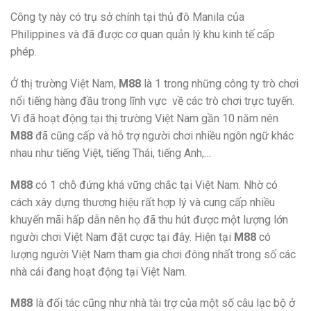
Công ty này có trụ sở chính tại thủ đô Manila của
Philippines và đã được cơ quan quản lý khu kinh tế cấp
phép.
Ở thị trường Việt Nam,
M88
là 1 trong những công ty trò chơi
nổi tiếng hàng đầu trong lĩnh vực về các trò chơi trực tuyến.
Vì đã hoạt động tại thị trường Việt Nam gần 10 năm nên
M88
đã cũng cấp và hỗ trợ người chơi nhiều ngôn ngữ khác
nhau như tiếng Việt, tiếng Thái, tiếng Anh,…
M88
có 1 chỗ đứng khá vững chắc tại Việt Nam. Nhờ có
cách xây dựng thương hiệu rất hợp lý và cung cấp nhiều
khuyến mãi hấp dẫn nên họ đã thu hút được một lượng lớn
người chơi Việt Nam đặt cược tại đây. Hiện tại
M88
có
lượng người Việt Nam tham gia chơi đông nhất trong số các
nhà cái đang hoạt động tại Việt Nam.
M88
là đối tác cũng như nhà tài trợ của một số câu lạc bộ ở