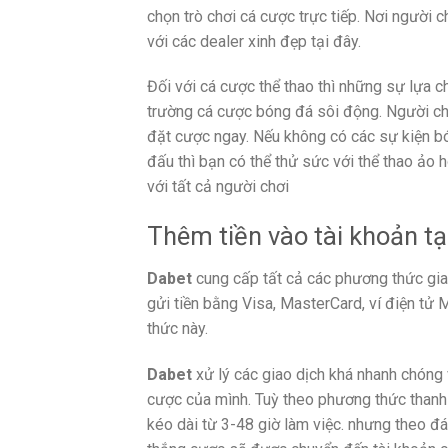
chọn trò chơi cá cược trực tiếp. Nơi người 
với các dealer xinh đẹp tại đây.
Đối với cá cược thể thao thì những sự lựa 
trường cá cược bóng đá sôi động. Người chơ
đặt cược ngay. Nếu không có các sự kiện bó
đấu thì bạn có thể thử sức với thể thao ảo 
với tất cả người chơi
Thêm tiền vào tài khoản tạ
Dabet
cung cấp tất cả các phương thức gia
gửi tiền bằng Visa, MasterCard, ví điện tử 
thức này.
Dabet
xử lý các giao dịch khá nhanh chóng 
cược của mình. Tuỳ theo phương thức thanh t
kéo dài từ 3-48 giờ làm việc. nhưng theo đá