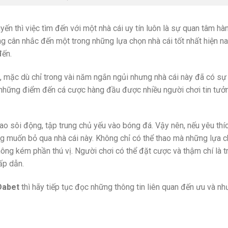
yến thì việc tìm đến với một nhà cái uy tín luôn là sự quan tâm hà
ng cân nhắc đến một trong những lựa chọn nhà cái tốt nhất hiện n
đến.
 mặc dù chỉ trong vài năm ngắn ngủi nhưng nhà cái này đã có sự
những điểm đến cá cược hàng đầu được nhiều người chơi tin tưở
ao sôi động, tập trung chủ yếu vào bóng đá. Vậy nên, nếu yêu thí
g muốn bỏ qua nhà cái này. Không chỉ có thể thao mà những lựa 
g kém phần thú vị. Người chơi có thể đặt cược và thậm chí là tr
ấp dẫn.
Dabet
thì hãy tiếp tục đọc những thông tin liên quan đến ưu và n