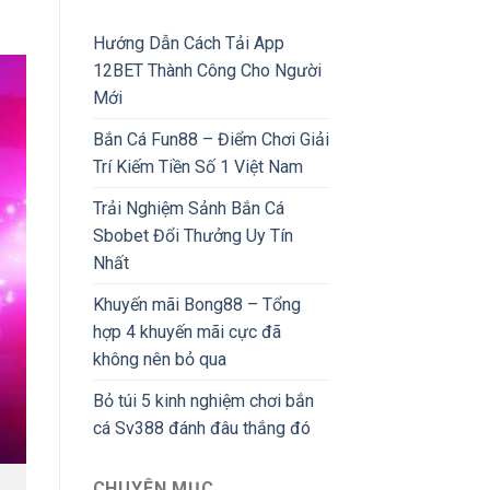
Hướng Dẫn Cách Tải App
12BET Thành Công Cho Người
Mới
Bắn Cá Fun88 – Điểm Chơi Giải
Trí Kiếm Tiền Số 1 Việt Nam
Trải Nghiệm Sảnh Bắn Cá
Sbobet Đổi Thưởng Uy Tín
Nhất
Khuyến mãi Bong88 – Tổng
hợp 4 khuyến mãi cực đã
không nên bỏ qua
Bỏ túi 5 kinh nghiệm chơi bắn
cá Sv388 đánh đâu thắng đó
CHUYÊN MỤC