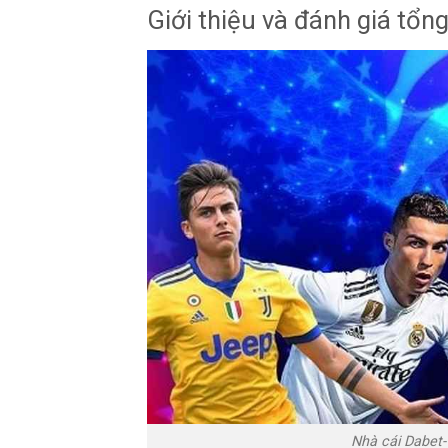
Giới thiệu và đánh giá tổn
Nhà cái Dabet-