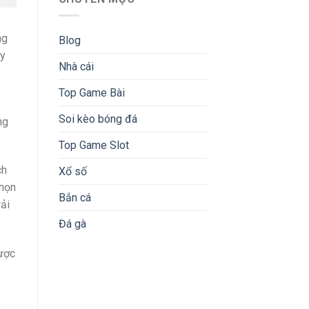
ng
Blog
ay
Nhà cái
Top Game Bài
Soi kèo bóng đá
ng
Top Game Slot
ch
Xổ số
chọn
Bắn cá
ải
Đá gà
hược