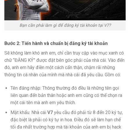
Bạn cần phải làm gì để đăng ký tài khoản tại V7?
Bước 2: Tiến hành và chuẩn bị đăng ký tài khoản
Sẽ không làm khó anh em, chỉ cần truy cập vào mục xanh có
chữ “ĐĂNG KÝ” được đặt bên góc phải của nhà cái. Vào đến
đó, anh em hãy điền một cách cẩn thận, chậm rãi những
thông tin cá nhân của mình mà nhà cái đã yêu cầu. Gồm có:
Tên đăng nhập: Thông thường đó đều là những tên gọi
liên quan đến bản thân hoặc anh em cũng có thể chọn ra
một cái tên mà anh em yêu thích.
Mật khẩu: Nhà cái
V7
yêu cầu đó phải từ 8 đến 20 ký tự,
đặc biệt là phải có ký tự in hoa. Điều đó sẽ làm hạn chế
tối đa nhất trường hợp mà tài khoản của anh em bị hack