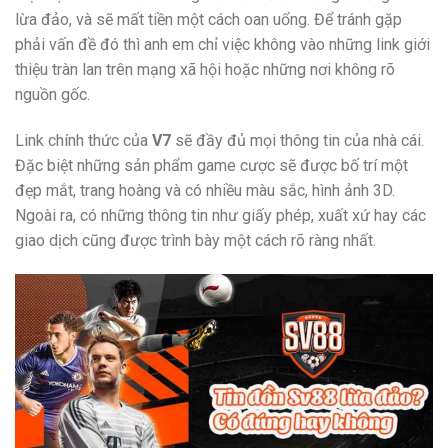
lừa đảo, và sẽ mất tiền một cách oan uổng. Để tránh gặp
phải vấn đề đó thì anh em chỉ việc không vào những link giới
thiệu tràn lan trên mạng xã hội hoặc những nơi không rõ
nguồn gốc.
Link chính thức của
V7
sẽ đầy đủ mọi thông tin của nhà cái.
Đặc biệt những sản phẩm game cược sẽ được bố trí một
đẹp mắt, trang hoàng và có nhiều màu sắc, hình ảnh 3D.
Ngoài ra, có những thông tin như giấy phép, xuất xứ hay các
giao dịch cũng được trình bày một cách rõ ràng nhất.