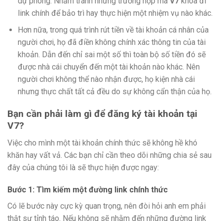
dự phòng. Nhằm tránh những trường hợp mà
V7
khóa đi
link chính để bảo trì hay thực hiện một nhiệm vụ nào khác.
Hơn nữa, trong quá trình rút tiền về tài khoản cá nhân của
người chơi, họ đã điền không chính xác thông tin của tài
khoản. Dẫn đến chỉ sai một số thì toàn bộ số tiền đó sẽ
được nhà cái chuyển đến một tài khoản nào khác. Nên
người chơi không thể nào nhận được, họ kiện nhà cái
nhưng thực chất tất cả đều do sự không cẩn thận của họ.
Bạn cần phải làm gì để đăng ký tài khoản tại
V7?
Việc cho mình một tài khoản chính thức sẽ không hề khó
khăn hay vất vả. Các bạn chỉ cần theo dõi những chia sẻ sau
đây của chúng tôi là sẽ thực hiện được ngay:
Bước 1: Tìm kiếm một đường link chính thức
Có lẽ bước này cực kỳ quan trọng, nên đòi hỏi anh em phải
thật sự tỉnh táo. Nếu không sẽ nhằm đến những đường link