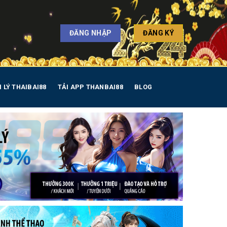
ĐĂNG NHẬP
ĐĂNG KÝ
I LÝ THAIBAI88
TẢI APP THANBAI88
BLOG