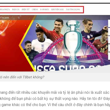
ó nên đến với T8bet không?
ng đến rất nhiều các khuyến mãi và tỷ lệ ăn phải nói là xuất sắc
 không để bạn phải có bất kỳ sự thất vọng nào. Hãy tin tôi đi! Đâ
g game khác có thể cho bạn. Vì thế câu chốt ở đây chính là bạn hã