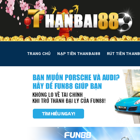
Skip
to
content
TRANG CHỦ
NẠP TIỀN THANBAI88
RÚT TIỀN THANB