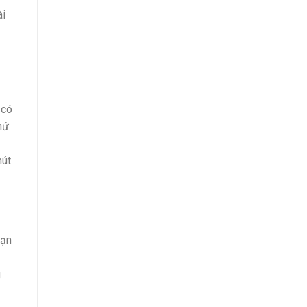
ài
 có
hứ
hút
bạn
g