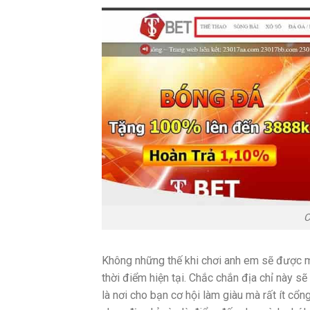
C
Không những thế khi chơi anh em sẽ được ma
thời điểm hiện tại. Chắc chắn địa chỉ này sẽ
là nơi cho bạn cơ hội làm giàu mà rất ít cổn