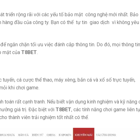
t triển rộng rãi với các yếu tố bảo mật công nghệ mới nhất. Bảo
m hàng đầu của công ty. Bạn có thể tự tin giao dịch vì không yêu
 để ngăn chặn tối ưu việc đánh cắp thông tin. Do đó, mọi thông ti
ảo mật của
T8BET
.
c tuyến, cá cược thể thao, máy xèng, bắn cá và xổ số trực tuyến,
mỏi khi chơi game.
anh toán rất cạnh tranh. Nếu biết vận dụng kinh nghiệm và kỹ năng 
hưởng giá trị. Đặc biệt với
T8BET
, các tính năng chơi game liên t
 thành viên trải nghiệm tốt nhất có thể.