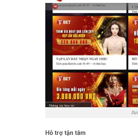
Dựa
Hỗ trợ tận tâm