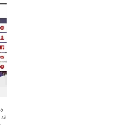
 ở
y sẽ
y