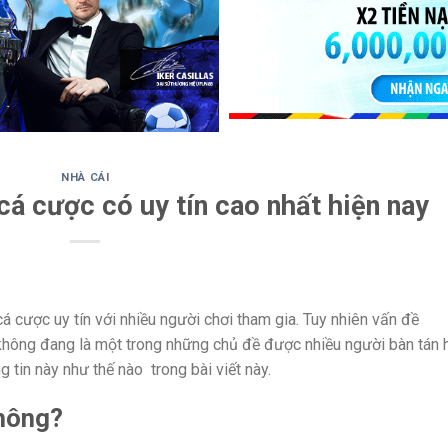
NHÀ CÁI
á cược có uy tín cao nhất hiện nay
cá cược uy tín với nhiều người chơi tham gia. Tuy nhiên vấn đề
 không đang là một trong những chủ đề được nhiều người bàn tán 
g tin này như thế nào trong bài viết này.
không?