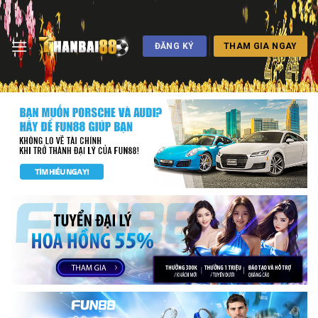
Skip
to
content
ĐĂNG KÝ
THAM GIA NGAY