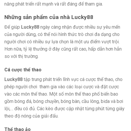
năng phát triển rất mạnh và rất đáng để tham gia.
Những sản phẩm của nhà Lucky88
Để giúp
Lucky88
ngày càng nhận được nhiều sự yêu mến
của người dùng, có thể nói hình thức trò chơi đa dạng cho
người chơi có nhiều sự lựa chọn là một ưu điểm vượt trội.
Hơn nữa, tỷ lệ thưởng ở đây cũng rất cao, hấp dẫn hơn hẳn
so với thị trường.
Cá cược thể thao
Lucky88
tập trung phát triển lĩnh vực cá cược thể thao, cho
phép người chơi tham gia vào các loại cược và đặt cược
vào các môn thể thao. Một số môn thể thao phổ biến bao
gồm bóng đá, bóng chuyền, bóng bàn, cầu lông, bida và bơi
lội,… đều có đủ. Các kèo
được cập nhật từng phút từng giây
theo độ nóng của giải đấu.
Thể thao ảo