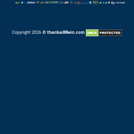
Copyright 2026 ©
thanbai88win.com