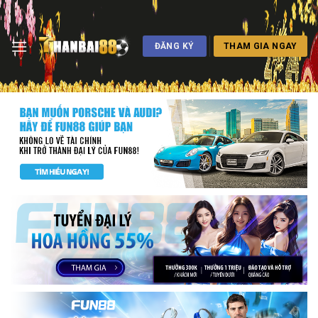
Skip
to
content
ĐĂNG KÝ
THAM GIA NGAY