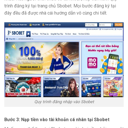
trình đăng ký tại trang chủ Sbobet. Mọi bước đăng ký tại
đây đều đã được nhà cái hướng dẫn vô cùng chi tiết.
Quy trình đăng nhập vào Sbobet
Bước 3: Nạp tiền vào tài khoản cá nhân tại Sbobet