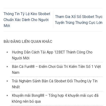
Thông Tin Tỷ Lệ Kèo Sbobet
Tham Gia Xổ Số Sbobet Trực
Chuẩn Xác Dành Cho Người
Tuyến Trúng Thưởng Cực Lớn
Mới
BÀI ĐĂNG LIÊN QUAN KHÁC
Hướng Dẫn Cách Tải App 12BET Thành Công Cho
Người Mới
Bắn Cá Fun88 – Điểm Chơi Giải Trí Kiếm Tiền Số 1 Việt
Nam
Trải Nghiệm Sảnh Bắn Cá Sbobet Đổi Thưởng Uy Tín
Nhất
Khuyến mãi Bong88 – Tổng hợp 4 khuyến mãi cực đã
không nên bỏ qua