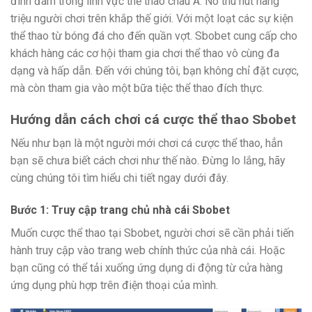
đình đám trong lĩnh vực thể thao châu Á. Nó thu hút hàng
triệu người chơi trên khắp thế giới. Với một loạt các sự kiện
thể thao từ bóng đá cho đến quần vợt. Sbobet cung cấp cho
khách hàng các cơ hội tham gia chơi thể thao vô cùng đa
dạng và hấp dẫn. Đến với chúng tôi, bạn không chỉ đặt cược,
mà còn tham gia vào một bữa tiệc thể thao đích thực.
Hướng dẫn cách chơi cá cược thể thao Sbobet
Nếu như bạn là một người mới chơi cá cược thể thao, hẳn
bạn sẽ chưa biết cách chơi như thế nào. Đừng lo lắng, hãy
cùng chúng tôi tìm hiểu chi tiết ngay dưới đây.
Bước 1: Truy cập trang chủ nhà cái Sbobet
Muốn cược thể thao tại Sbobet, người chơi sẽ cần phải tiến
hành truy cập vào trang web chính thức của nhà cái. Hoặc
bạn cũng có thể tải xuống ứng dụng di động từ cửa hàng
ứng dụng phù hợp trên điện thoại của mình.