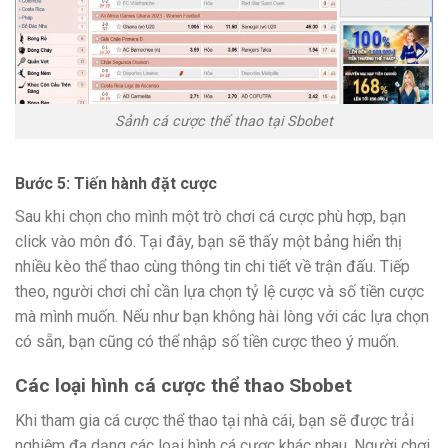
Sảnh cá cược thể thao tại Sbobet
Bước 5: Tiến hành đặt cược
Sau khi chọn cho mình một trò chơi cá cược phù hợp, bạn
click vào môn đó. Tại đây, bạn sẽ thấy một bảng hiển thị
nhiều kèo thể thao cùng thông tin chi tiết về trận đấu. Tiếp
theo, người chơi chỉ cần lựa chọn tỷ lệ cược và số tiền cược
mà mình muốn. Nếu như bạn không hài lòng với các lựa chọn
có sẵn, bạn cũng có thể nhập số tiền cược theo ý muốn.
Các loại hình cá cược thể thao Sbobet
Khi tham gia cá cược thể thao tại nhà cái, bạn sẽ được trải
nghiệm đa dạng các loại hình cá cược khác nhau. Người chơi