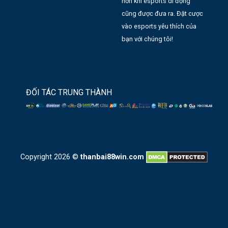
hơn khi esports di động
cũng được đưa ra. Đặt cược
vào esports yêu thích của
bạn với chúng tôi!
ĐỐI TÁC TRUNG THÀNH
Copyright 2026 ©
thanbai88win.com