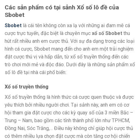
Các sản phẩm có tại sảnh Xổ số lô đề của
Sbobet
Sbobet
là cái tên không còn xa lạ với những ai đam mê cá
cược trực tuyến, đặc biệt là chuyên mục
xổ số Sbobet
thu
hút rất nhiều anh em cược thủ. Với sự đa dạng trong các loại
hình cá cược, Sbobet mang đến cho anh em một trải nghiệm
đặt cược thú vị và hấp dẫn, từ xổ số truyền thống đến các
trò chơi mới mẻ và độc đáo. Dưới đây là những sản phẩm xổ
số lô đề tại nhà cái phổ biến:
Xổ số truyền thống
Xổ số truyền thống là hình thức cá cược quen thuộc và được
yêu thích bởi nhiều người chơi. Tại sảnh này
, anh em có cơ
hội tham gia đặt cược cho các kỳ quay số của 3 miền Bắc –
Trung – Nam, bao gồm các tỉnh thành phố lớn như TPHCM,
Đồng Nai, Sóc Trăng,… Điều này không chỉ giúp hội cược thủ
có thêm nhiều lựa chọn đặt cược mà còn tăng cơ hội chiến