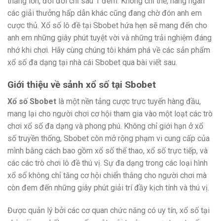
thắng lớn, đổi đời chỉ sau 1 đêm. Không chỉ thế, hàng ngàn
các giải thưởng hấp dẫn khác cũng đang chờ đón anh em
cược thủ. Xổ số lô đề tại Sbobet hứa hẹn sẽ mang đến cho
anh em những giây phút tuyệt vời và những trải nghiệm đáng
nhớ khi chơi. Hãy cùng chúng tôi khám phá về các sản phẩm
xổ số đa dạng tại nhà cái Sbobet qua bài viết sau.
Giới thiệu về sảnh xổ số tại Sbobet
Xổ số Sbobet
là một nền tảng cược trực tuyến hàng đầu,
mang lại cho người chơi cơ hội tham gia vào một loạt các trò
chơi xổ số đa dạng và phong phú. Không chỉ giới hạn ở xổ
số truyền thống, Sbobet còn mở rộng phạm vi cung cấp của
mình bằng cách bao gồm xổ số thể thao, xổ số trực tiếp, và
các các trò chơi lô đề thú vị. Sự đa dạng trong các loại hình
xổ số không chỉ tăng cơ hội chiến thắng cho người chơi mà
còn đem đến những giây phút giải trí đầy kịch tính và thú vị.
Được quản lý bởi các cơ quan chức năng có uy tín, xổ số tại