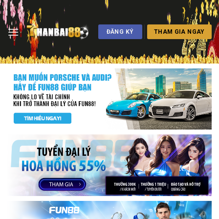
Skip
to
content
ĐĂNG KÝ
THAM GIA NGAY