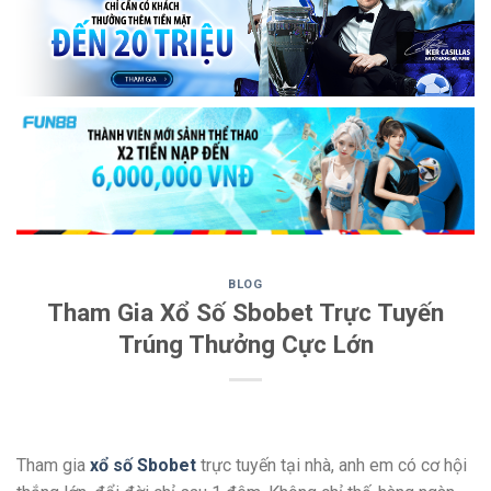
BLOG
Tham Gia Xổ Số Sbobet Trực Tuyến
Trúng Thưởng Cực Lớn
Tham gia
xổ số Sbobet
trực tuyến tại nhà, anh em có cơ hội