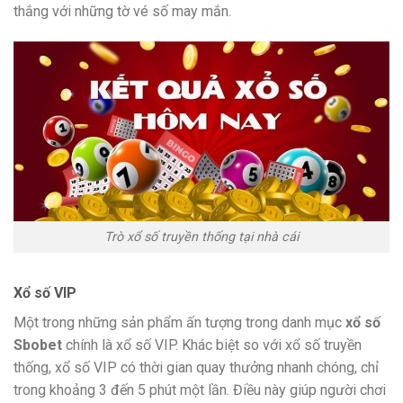
thắng với những tờ vé số may mắn.
Trò xổ số truyền thống tại nhà cái
Xổ số VIP
Một trong những sản phẩm ấn tượng trong danh mục
xổ số
Sbobet
chính là xổ số VIP. Khác biệt so với xổ số truyền
thống, xổ số VIP có thời gian quay thưởng nhanh chóng, chỉ
trong khoảng 3 đến 5 phút một lần. Điều này giúp người chơi