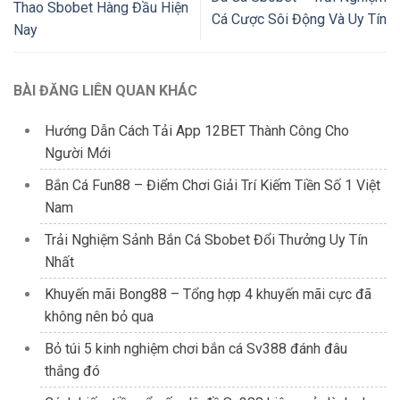
Thao Sbobet Hàng Đầu Hiện
Cá Cược Sôi Động Và Uy Tín
Nay
BÀI ĐĂNG LIÊN QUAN KHÁC
Hướng Dẫn Cách Tải App 12BET Thành Công Cho
Người Mới
Bắn Cá Fun88 – Điểm Chơi Giải Trí Kiếm Tiền Số 1 Việt
Nam
Trải Nghiệm Sảnh Bắn Cá Sbobet Đổi Thưởng Uy Tín
Nhất
Khuyến mãi Bong88 – Tổng hợp 4 khuyến mãi cực đã
không nên bỏ qua
Bỏ túi 5 kinh nghiệm chơi bắn cá Sv388 đánh đâu
thắng đó