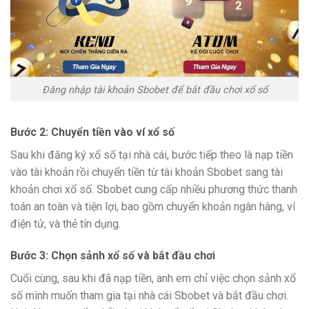
Đăng nhập tài khoản Sbobet để bắt đầu chơi xổ số
Bước 2: Chuyển tiền vào ví xổ số
Sau khi đăng ký
xổ số tại nhà cái
, bước tiếp theo là nạp tiền
vào tài khoản rồi chuyển tiền từ tài khoản Sbobet sang tài
khoản chơi xổ số. Sbobet cung cấp nhiều phương thức thanh
toán an toàn và tiện lợi, bao gồm chuyển khoản ngân hàng, ví
điện tử, và thẻ tín dụng.
Bước 3: Chọn sảnh xổ số và bắt đầu chơi
Cuối cùng, sau khi đã nạp tiền, anh em chỉ việc chọn sảnh xổ
số mình muốn tham gia tại nhà cái Sbobet và bắt đầu chơi.