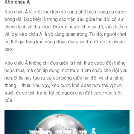
Kèo châu Á
Kèo châu Á là một loại kèo vô cùng phổ biến trong cá cược
bóng đá. Đặc biệt là trong các trận đấu giữa hai đội có sự
chênh lệch về thực lực. Đối với người chơi cá độ, việc hiểu rõ
về loại kèo châu Á là vô cùng quan trọng. Từ đó, người chơi
có thể gia tăng khả năng đoán đúng và đạt được lợi nhuận
cao.
Kèo châu Á không chỉ đơn giản là hình thức cược đội thắng
hoặc thua, mà còn áp dụng một mức điểm chấp cho đội yếu
hơn. Điều này tạo ra sự cân bằng giữa hai đội về khả năng
thắng – thua. Như vậy, kèo cược khó đoán hơn, thú vị hơn,
tránh được tình trạng tất cả người chơi đặt cược vào một
cửa.