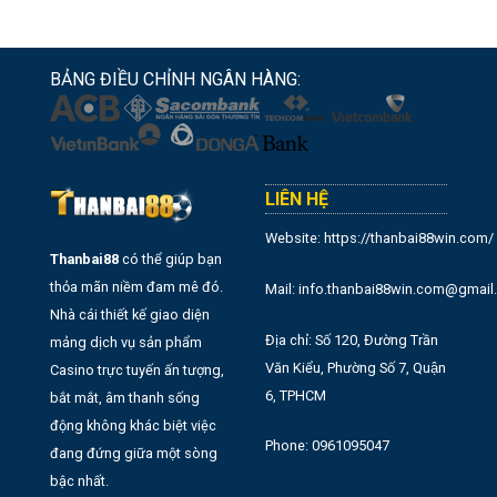
BẢNG ĐIỀU CHỈNH NGÂN HÀNG:
LIÊN HỆ
Website: https://thanbai88win.com/
Thanbai88
có thể giúp bạn
thỏa mãn niềm đam mê đó.
Mail:
info.thanbai88win.com@gmail
Nhà cái thiết kế giao diện
Địa chỉ: Số 120, Đường Trần
mảng dịch vụ sản phẩm
Văn Kiểu, Phường Số 7, Quận
Casino trực tuyến ấn tượng,
6, TPHCM
bắt mắt, âm thanh sống
động không khác biệt việc
Phone: 0961095047
đang đứng giữa một sòng
bậc nhất.