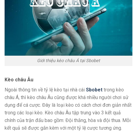
Giới thiệu kèo châu Á tại Sbobet
Kèo châu Âu
Ngoài thông tin về
tỷ lệ kèo tại nhà cái
Sbobet
trong kèo
châu Á, thì kèo châu Âu cũng được khá nhiều người chơi sử
dụng để cá cược. Đây là loại kèo có cách chơi đơn giản nhất
trong các loại kèo. Kèo châu Âu tập trung vào 3 kết quả
chính của trận đấu bao gồm: Đội thắng, hòa và đội thua. Mỗi
kết quả sẽ được gắn kèm với một tỷ lệ cược tương ứng.