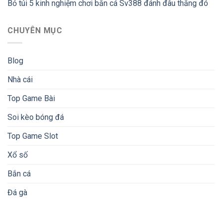
Bỏ túi 5 kinh nghiệm chơi bắn cá Sv388 đánh đâu thắng đó
CHUYÊN MỤC
Blog
Nhà cái
Top Game Bài
Soi kèo bóng đá
Top Game Slot
Xổ số
Bắn cá
Đá gà