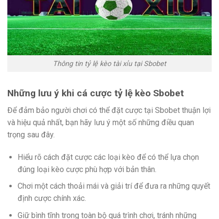
Thông tin tỷ lệ kèo tài xỉu tại Sbobet
Những lưu ý khi cá cược tỷ lệ kèo Sbobet
Để đảm bảo người chơi có thể đặt cược tại
Sbobet
thuận lợi
và hiệu quả nhất, bạn hãy lưu ý một số những điều quan
trọng sau đây.
Hiểu rõ cách đặt cược các loại kèo để có thể lựa chọn
đúng loại kèo cược phù hợp với bản thân.
Chơi một cách thoải mái và giải trí để đưa ra những quyết
định cược chính xác.
Giữ bình tĩnh trong toàn bộ quá trình chơi, tránh những