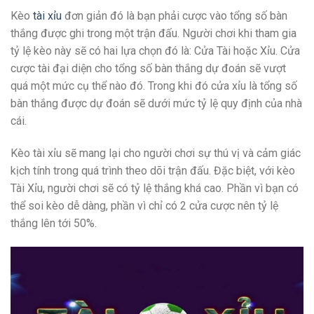
Kèo
tài xỉu
đơn giản đó là bạn phải cược vào tổng số bàn
thắng được ghi trong một trận đấu. Người chơi khi tham gia
tỷ lệ kèo này sẽ có hai lựa chọn đó là: Cửa Tài hoặc Xỉu. Cửa
cược tài đại diện cho tổng số bàn thắng dự đoán sẽ vượt
quá một mức cụ thể nào đó. Trong khi đó cửa xỉu là tổng số
bàn thắng được dự đoán sẽ dưới mức tỷ lệ quy định của nhà
cái.
Kèo tài xỉu sẽ mang lại cho người chơi sự thú vị và cảm giác
kịch tính trong quá trình theo dõi trận đấu. Đặc biệt, với kèo
Tài Xỉu, người chơi sẽ có tỷ lệ thắng khá cao. Phần vì bạn có
thể soi kèo dễ dàng, phần vì chỉ có 2 cửa cược nên tỷ lệ
thắng lên tới 50%.