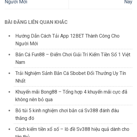
Người Mới
Nay
BÀI ĐĂNG LIÊN QUAN KHÁC
Hướng Dẫn Cách Tải App 12BET Thành Công Cho
Người Mới
Bắn Cá Fun88 – Điểm Chơi Giải Trí Kiếm Tiền Số 1 Việt
Nam
Trải Nghiệm Sảnh Bắn Cá Sbobet Đổi Thưởng Uy Tín
Nhất
Khuyến mãi Bong88 – Tổng hợp 4 khuyến mãi cực đã
không nên bỏ qua
Bỏ túi 5 kinh nghiệm chơi bắn cá Sv388 đánh đâu
thắng đó
Cách kiếm tiền xổ số – lô đề Sv388 hiệu quả dành cho
tân thủ