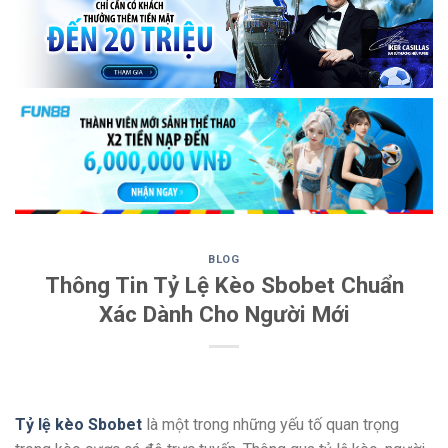
BLOG
Thông Tin Tỷ Lệ Kèo Sbobet Chuẩn
Xác Dành Cho Người Mới
Tỷ lệ kèo Sbobet
là một trong những yếu tố quan trọng