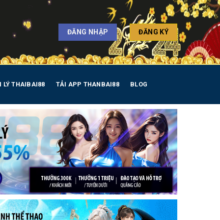
ĐĂNG NHẬP
ĐĂNG KÝ
I LÝ THAIBAI88
TẢI APP THANBAI88
BLOG