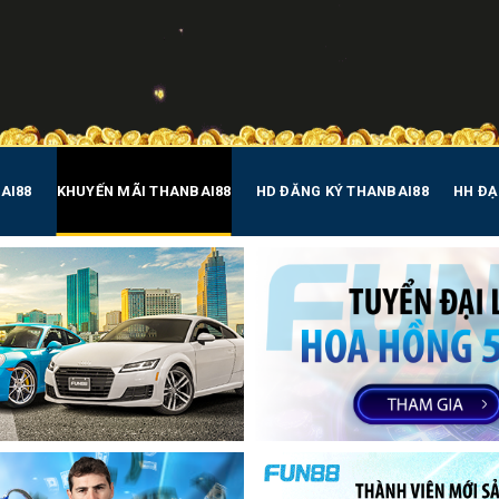
AI88
KHUYẾN MÃI THANBAI88
HD ĐĂNG KÝ THANBAI88
HH ĐẠ