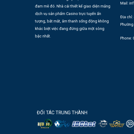
Mail:
in
đam mê đó. Nhà cái thiết kế giao diện mảng
dịch vụ sản phẩm Casino trực tuyến ấn
Địa chỉ:
tượng, bắt mắt, âm thanh sống động không
Phường 
khác biệt việc đang đứng giữa một sòng
bậc nhất.
Phone:
ĐỐI TÁC TRUNG THÀNH