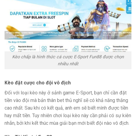
Kèo chấp là hình thức cá cược E-Sport Fun88 được chọn
nhiều nhất
Kèo đặt cược cho đội vô địch
Đối với loại kèo này ở sảnh game E-Sport, bạn chỉ cần đặt
tiền vào đội mà bản thân bet thủ nghĩ sẽ có khả năng thắng
cao nhất. Sau khi có kết quả, anh em sẽ biết mình được tiền
hay mất tiền. Tuy nhiên chơi loại kèo này cần phải có sự kiên
nhẫn, bởi khi kết thúc mùa giải bạn mới biết đội nào vô địch.