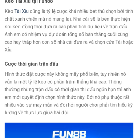
Kèo Tài Xỉu tại Fun88
Kèo
Tài Xỉu
cũng là tỷ lệ cược khá nhiều bet thủ chọn bởi tính
chất xanh chiến mà nó mang lại. Nhà cái sẽ là bên thực hiện
soi kèo đồng thời đưa ra các phân tích dữ liệu về trận đấu.
Anh em có nhiệm vụ dự đoán tổng số bàn thắng cuối cùng
cao hay thấp hơn con số nhà cái đưa ra và chọn cửa Tài hoặc
Xỉu.
Cược thời gian trận đấu
Hình thức đặt cược này không mấy phổ biến, tuy nhiên nó
vẫn là một tỷ lệ kèo có phần trăm thắng khá cao. Thông
thường những trận đấu có thời gian thi đấu ngắn hạn thì anh
em mới quyết định chọn hình thức này. Bởi nó phụ thuộc rất
nhiều vào sự may mắn và đòi hỏi người chơi phải tìm hiểu kỹ
lưỡng về thực lực giữa hai đội.