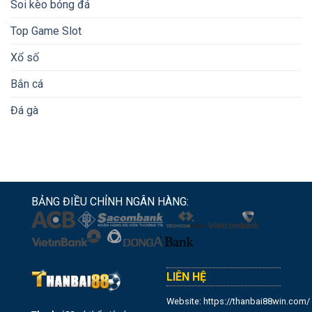
Soi kèo bóng đá
Top Game Slot
Xổ số
Bắn cá
Đá gà
BẢNG ĐIỀU CHỈNH NGÂN HÀNG:
LIÊN HỆ
Website: https://thanbai88win.com/