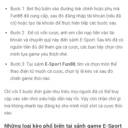
Bước 1: Bet thủ bấm vào đường link chính hoặc phụ mà
Fun88 đã cung cấp, sau đó đăng nhập tài khoản (nếu đã
có) hoặc tạo tài khoản để thực hiện tiếp các bước sau.
Bước 2: Để có vốn cược, anh em cần nạp tiền vào tài
khoản và chuyển quỹ này đến sảnh E-Sport. Sau khi đã có
nguồn tiền đủ để tham gia cá cược, các bạn hãy chọn cho
mình tựa game yêu thích nhé.
Bước 3: Tại sảnh
E-Sport Fun88
, tìm và chọn môn thể
thao điện tử muốn cá cược, chọn tỷ lệ kèo và sau đó
chiến game thôi nào.
Chỉ với 3 bước đơn giản như trên, mọi người đã có thể truy
cập vào sân chơi siêu hấp dẫn này rồi. Vậy còn chần chờ gì
mà không nhanh tay đăng ký cho mình một slot cá cược thôi
nào.
Những loại kèo phổ biến tại sảnh game E-Sport