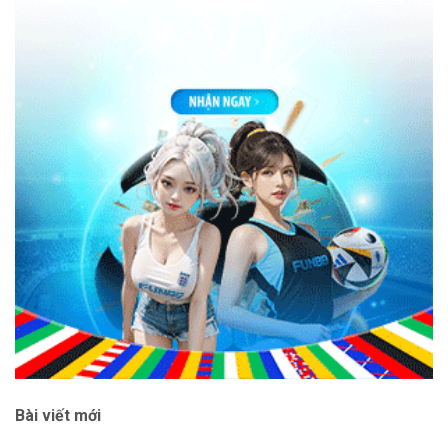
Bài viết mới