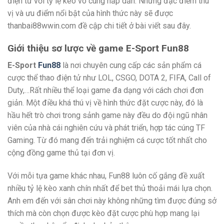
điện tử với tỷ lệ kèo vô cùng hấp dẫn. Những đặc điểm thú
vị và ưu điểm nổi bật của hình thức này sẽ được
thanbai88wwin.com đề cập chi tiết ở bài viết sau đây.
Giới thiệu sơ lược về game E-Sport Fun88
E-Sport
Fun88
là nơi chuyên cung cấp các sản phẩm cá
cược thể thao điện tử như LOL, CSGO, DOTA 2, FIFA, Call of
Duty,…Rất nhiều thể loại game đa dạng với cách chơi đơn
giản. Một điều khá thú vị về hình thức đặt cược này, đó là
hầu hết trò chơi trong sảnh game này đều do đội ngũ nhân
viên của nhà cái nghiên cứu và phát triển, hợp tác cúng TF
Gaming. Từ đó mang đến trải nghiệm cá cược tốt nhất cho
cộng đồng game thủ tại đơn vị.
Với mỗi tựa game khác nhau, Fun88 luôn cố gắng đề xuất
nhiều tỷ lệ kèo xanh chín nhất để bet thủ thoải mái lựa chọn.
Anh em đến với sân chơi này không những tìm được đúng sở
thích mà còn chọn được kèo đặt cược phù hợp mang lại