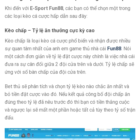
Khi đến với
E-Sport Fun88
, các bạn có thể chọn một trong
các loại kèo cá cược hấp dẫn sau đây:
Kèo chấp – Tỷ lệ ăn thưởng cực kỳ cao
Kèo chấp là loại kèo cá cược phổ biến và nhận được nhiều
sự quan tâm nhất của anh em game thủ nhà cái
Fun88
. Nói
một cách đơn giản về tỷ lệ đặt cược này chính là việc nhà cái
đưa ra sự cân đối giữa 2 đội cửa trên và dưới. Tỷ lệ chấp sẽ
ứng với số bàn chấp của đội cửa trên.
Bet thủ sẽ phân tích và chọn tỷ lệ kèo nào chắc ăn nhất và
bỏ tiền đặt cược vào đó. Nếu kết quả công bố đội chấp ăn
đúng theo tỷ lệ đã nêu trước đó thì bạn có tiền thắng cuộc
và ngược lại sẽ mất một phần hoặc tất cả tùy theo tỷ số trận
đấu.