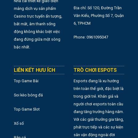
Nhà cái thiết kế giao diện
Địa chỉ: Số 120, Đường Trần
mảng dịch vụ sản phẩm
Văn Kiểu, Phường Số 7, Quận
Casino trực tuyến ấn tượng,
6, TPHCM
bắt mắt, âm thanh sống
động không khác biệt việc
Phone: 0961095047
đang đứng giữa một sòng
bậc nhất.
LIÊN KẾT HƯU ÍCH
TRÒ CHƠI ESPOTS
Top Game Bài
Esports đang là xu hướng
trên toàn thế giới, đặc biệt là
Soi kèo bóng đá
trong giới trẻ. Khán giả và
người chơi esports toàn cầu
Top Game Slot
đang tăng trưởng hàng năm.
Với các giải thưởng gia tăng,
Xổ số
phát trực tiếp và các sự kiện
sân vận động ngoài đời
Bắn cá