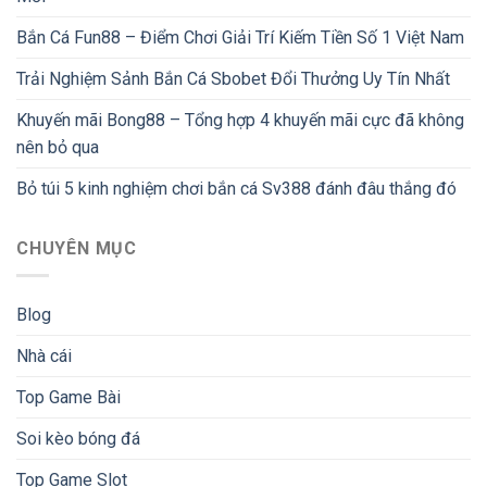
Bắn Cá Fun88 – Điểm Chơi Giải Trí Kiếm Tiền Số 1 Việt Nam
Trải Nghiệm Sảnh Bắn Cá Sbobet Đổi Thưởng Uy Tín Nhất
Khuyến mãi Bong88 – Tổng hợp 4 khuyến mãi cực đã không
nên bỏ qua
Bỏ túi 5 kinh nghiệm chơi bắn cá Sv388 đánh đâu thắng đó
CHUYÊN MỤC
Blog
Nhà cái
Top Game Bài
Soi kèo bóng đá
Top Game Slot