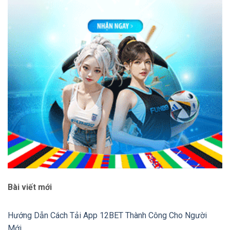
Bài viết mới
Hướng Dẫn Cách Tải App 12BET Thành Công Cho Người
Mới