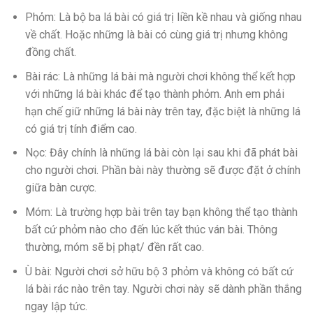
Phỏm: Là bộ ba lá bài có giá trị liền kề nhau và giống nhau
về chất. Hoặc những là bài có cùng giá trị nhưng không
đồng chất.
Bài rác: Là những lá bài mà người chơi không thể kết hợp
với những lá bài khác để tạo thành phỏm. Anh em phải
hạn chế giữ những lá bài này trên tay, đặc biệt là những lá
có giá trị tính điểm cao.
Nọc: Đây chính là những lá bài còn lại sau khi đã phát bài
cho người chơi. Phần bài này thường sẽ được đặt ở chính
giữa bàn cược.
Móm: Là trường hợp bài trên tay bạn không thể tạo thành
bất cứ phỏm nào cho đến lúc kết thúc ván bài. Thông
thường, móm sẽ bị phạt/ đền rất cao.
Ù bài: Người chơi sở hữu bộ 3 phỏm và không có bất cứ
lá bài rác nào trên tay. Người chơi này sẽ dành phần thắng
ngay lập tức.