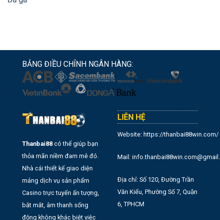
BẢNG ĐIỀU CHỈNH NGÂN HÀNG:
LIÊN HỆ
Website: https://thanbai88win.com/
Thanbai88
có thể giúp bạn
thỏa mãn niềm đam mê đó.
Mail:
info.thanbai88win.com@gmail
Nhà cái thiết kế giao diện
Địa chỉ: Số 120, Đường Trần
mảng dịch vụ sản phẩm
Văn Kiểu, Phường Số 7, Quận
Casino trực tuyến ấn tượng,
6, TPHCM
bắt mắt, âm thanh sống
động không khác biệt việc