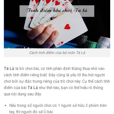
Cách tính điểm của bộ môn Tá Lả
Tá Lả
là trò chơi bài, có tính phân định thắng thua nhờ vào
cách tính điểm riêng biệt. Đây cũng là yếu tố thu hút người
chơi bởi sự đặc trưng riêng của trò chơi này. Cụ thể cách tính
điểm của bài
Tá Lả
như thế nào, bạn có thể hiểu rõ thông
qua nội dung sau đây.
Nếu trong số người chơi có 1 người sở hữu 3 phỏm trên
tay, thì người đó sẽ Ù bài.