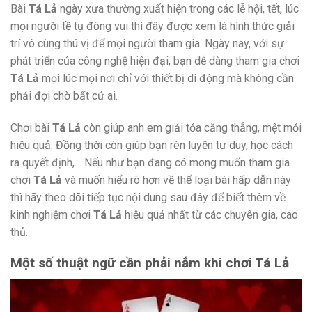
Bài
Tá Lả
ngày xưa thường xuất hiện trong các lễ hội, tết, lúc
mọi người tề tụ đông vui thì đây được xem là hình thức giải
trí vô cùng thú vị để mọi người tham gia. Ngày nay, với sự
phát triển của công nghệ hiện đại, bạn dễ dàng tham gia chơi
Tá Lả
mọi lúc mọi nơi chỉ với thiết bị di động mà không cần
phải đợi chờ bất cứ ai.
Chơi bài
Tá Lả
còn giúp anh em giải tỏa căng thẳng, mệt mỏi
hiệu quả. Đồng thời còn giúp bạn rèn luyện tư duy, học cách
ra quyết định,… Nếu như bạn đang có mong muốn tham gia
chơi
Tá Lả
và muốn hiểu rõ hơn về thể loại bài hấp dẫn này
thì hãy theo dõi tiếp tục nội dung sau đây để biết thêm về
kinh nghiệm chơi
Tá Lả
hiệu quả nhất từ các chuyên gia, cao
thủ.
Một số thuật ngữ cần phải nắm khi chơi Tá Lả