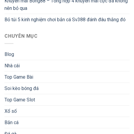
Khuyến mãi Bong88 – Tổng hợp 4 khuyến mãi cực đã không
nên bỏ qua
Bỏ túi 5 kinh nghiệm chơi bắn cá Sv388 đánh đâu thắng đó
CHUYÊN MỤC
Blog
Nhà cái
Top Game Bài
Soi kèo bóng đá
Top Game Slot
Xổ số
Bắn cá
Đá gà