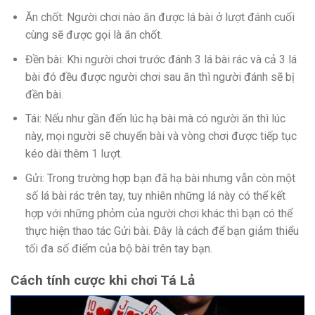
Ăn chốt: Người chơi nào ăn được lá bài ở lượt đánh cuối
cùng sẽ được gọi là ăn chốt.
Đền bài: Khi người chơi trước đánh 3 lá bài rác và cả 3 lá
bài đó đều được người chơi sau ăn thì người đánh sẽ bị
đền bài.
Tái: Nếu như gần đến lúc hạ bài mà có người ăn thì lúc
này, mọi người sẽ chuyển bài và vòng chơi được tiếp tục
kéo dài thêm 1 lượt.
Gửi: Trong trường hợp bạn đã hạ bài nhưng vẫn còn một
số lá bài rác trên tay, tuy nhiên những lá này có thể kết
hợp với những phỏm của người chơi khác thì bạn có thể
thực hiện thao tác Gửi bài. Đây là cách để bạn giảm thiểu
tối đa số điểm của bộ bài trên tay bạn.
Cách tính cược khi chơi Tá Lả