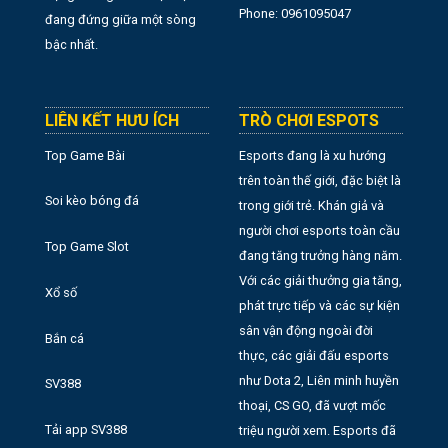
Phone: 0961095047
đang đứng giữa một sòng
bậc nhất.
LIÊN KẾT HƯU ÍCH
TRÒ CHƠI ESPOTS
Top Game Bài
Esports đang là xu hướng
trên toàn thế giới, đặc biệt là
Soi kèo bóng đá
trong giới trẻ. Khán giả và
người chơi esports toàn cầu
Top Game Slot
đang tăng trưởng hàng năm.
Với các giải thưởng gia tăng,
Xổ số
phát trực tiếp và các sự kiện
sân vận động ngoài đời
Bắn cá
thực, các giải đấu esports
như Dota 2, Liên minh huyền
SV388
thoại, CS GO, đã vượt mốc
Tải app SV388
triệu người xem. Esports đã