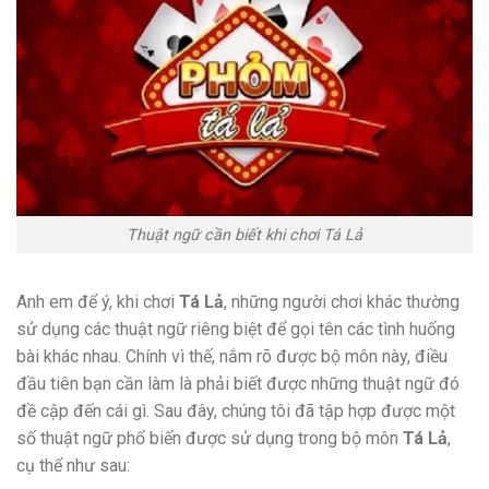
Thuật ngữ cần biết khi chơi Tá Lả
Anh em để ý, khi chơi
Tá Lả
, những người chơi khác thường
sử dụng các thuật ngữ riêng biệt để gọi tên các tình huống
bài khác nhau. Chính vì thế, nắm rõ được bộ môn này, điều
đầu tiên bạn cần làm là phải biết được những thuật ngữ đó
đề cập đến cái gì. Sau đây, chúng tôi đã tập hợp được một
số thuật ngữ phổ biến được sử dụng trong bộ môn
Tá Lả
,
cụ thể như sau: