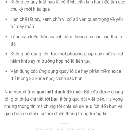
Không có quy luật nào là cố định, cần linh hoạt để tìm các
chu kỳ mới hiệu quả
Hạn chế tất tay, xanh chín vì xổ số vẫn quan trọng về yếu
tố may mắn
Tăng cao kiến thức và linh cảm thông qua các cao thủ lô
đề
Không sử dụng liên tục một phương pháp duy nhất vì rất
hiếm khi xảy ra trường hợp nổ lô liên tục
Vận dụng các ứng dụng quay lô đề hay phần mềm excel
để thống kê khoa học, chính xác hơn
Như vậy, những
quy luật đánh đề
miền Bắc đã được chúng
tôi giới thiệu chi tiết tới bạn thông qua bài viết trên. Hy vọng
những thông tin mà chúng tôi chia sẻ sẽ hữu ích đến bạn và
giúp bạn có nhiều cơ hội chiến thắng trong tương lai.