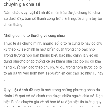
chuyên gia chia sẻ
Nắm chắc
quy luật đánh đề
miền Bắc được chúng tôi chia
sẻ dưới đây,
bạn sẽ thành công trở thành người chạm tay tới
chiến thắng:
Những con lô tô thường về cùng nhau
Thực tế đã chứng minh, những số lô tô ra cùng lô hay có chu
kỳ theo kỳ sẽ chính là một phần quan trọng cho bạc nhớ.
Trong trường hợp bạn không biết, bạc nhớ chính là việc áp
dụng phương pháp thống kê để khám phá các bộ số có khả
năng xuất hiện cao theo chu kỳ. Ví dụ, trong hôm trước có lô
tô ăn 03 thì vào hôm nay, sẽ xuất hiện các cặp số như 13 hay
31.
Quy luật đánh đề
này là một trong những phương pháp dự
đoán kết quả xổ số chính xác được nhiều người chia sẻ. Đặc
biệt là các chuyên gia về số học tỏ ra đặc biệt tin tưởng quy