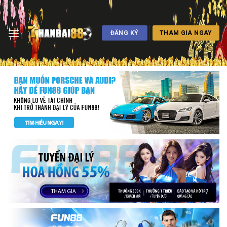
Skip
to
content
ĐĂNG KÝ
THAM GIA NGAY