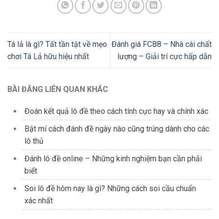
Tá lả là gì? Tất tần tật về mẹo
Đánh giá FCB8 – Nhà cái chất
chơi Tá Lả hữu hiệu nhất
lượng – Giải trí cực hấp dẫn
BÀI ĐĂNG LIÊN QUAN KHÁC
Đoán kết quả lô đề theo cách tính cực hay và chính xác
Bật mí cách đánh đề ngày nào cũng trúng dành cho các
lô thủ
Đánh lô đề online – Những kinh nghiệm bạn cần phải
biết
Soi lô đề hôm nay là gì? Những cách soi cầu chuẩn
xác nhất