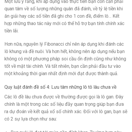
Một lưu ý rằng, khi áp dụng vào thực tiễn bạn còn cần phải
quan tâm về số lượng những quân đã đánh, về tỷ lệ tiền khi
ăn giải hay các số tiền đã ghi cho 1 con đề, điểm lô… Kết
hợp những thao tác này mới có thể hỗ trợ bạn tính chính xác
tiền lãi.
Hơn nữa, nguyên lý Fibonacci chỉ nên áp dụng khi đánh các
lô khung và đề nuôi. Và hơn hết, không nên áp dụng nếu bạn
không có một phương pháp soi cầu ổn định cũng như không
tốt về mặt tài chính. Và tất nhiên, bạn cần phải đầu tư vào
một khoảng thời gian nhất định mới đạt được thành quả.
Quy luật đánh đề số 4: Lưu tâm những lô tô lâu chưa về
Các lô đề lâu chưa được về thường được gọi là lô gan. Đây
chính là một trong các số liệu đầy quan trọng giúp bạn đưa
ra dự đoán về kết quả xổ số chính xác. Đối với lô gan, bạn sẽ
có 2 sự lựa chọn như sau: