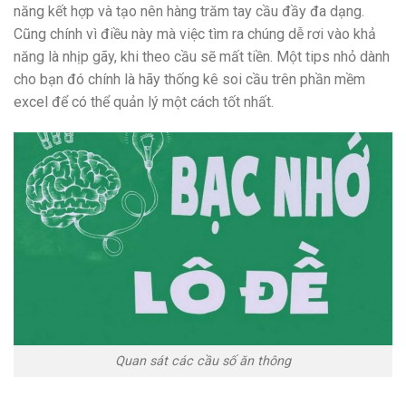
năng kết hợp và tạo nên hàng trăm tay cầu đầy đa dạng.
Cũng chính vì điều này mà việc tìm ra chúng dễ rơi vào khả
năng là nhịp gãy, khi theo cầu sẽ mất tiền. Một tips nhỏ dành
cho bạn đó chính là hãy thống kê soi cầu trên phần mềm
excel để có thể quản lý một cách tốt nhất.
Quan sát các cầu số ăn thông