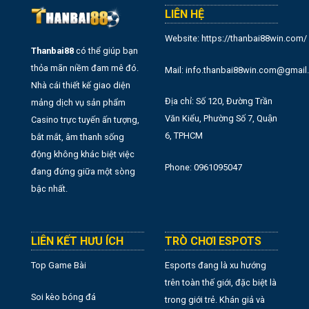
LIÊN HỆ
Website: https://thanbai88win.com/
Thanbai88
có thể giúp bạn
thỏa mãn niềm đam mê đó.
Mail:
info.thanbai88win.com@gmail
Nhà cái thiết kế giao diện
Địa chỉ: Số 120, Đường Trần
mảng dịch vụ sản phẩm
Văn Kiểu, Phường Số 7, Quận
Casino trực tuyến ấn tượng,
6, TPHCM
bắt mắt, âm thanh sống
động không khác biệt việc
Phone: 0961095047
đang đứng giữa một sòng
bậc nhất.
LIÊN KẾT HƯU ÍCH
TRÒ CHƠI ESPOTS
Top Game Bài
Esports đang là xu hướng
trên toàn thế giới, đặc biệt là
Soi kèo bóng đá
trong giới trẻ. Khán giả và