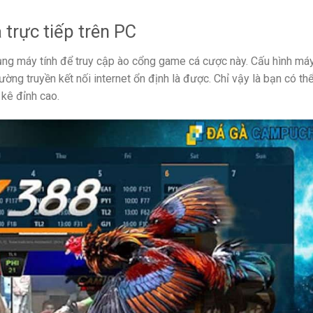
trực tiếp trên PC
dụng máy tính để truy cập ào cổng game cá cược này. Cấu hình má
ờng truyền kết nối internet ổn định là được. Chỉ vậy là bạn có thể
 kê đỉnh cao.