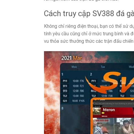
Cách truy cập SV388 đá gà 
Không chỉ riêng điện thoại, bạn có thể sử 
tính yêu cầu cũng chỉ ở mức trung bình và đư
vu thỏa sức thưởng thức các trận đấu chiến