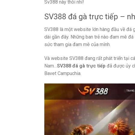
Sv388 này thôi nhỉ!
SV388 đá gà trực tiếp – nh
SV388 là một website lớn hàng đầu về đá gà
dài gần đây. Những ban trẻ nào đam mê đá g
sức tham gia đam mê của mình.
Và website SV388 đang rất phát triển tại cá
Nam…
SV388 đá gà trực tiếp
đã được ủy ch
Bavet Campuchia.