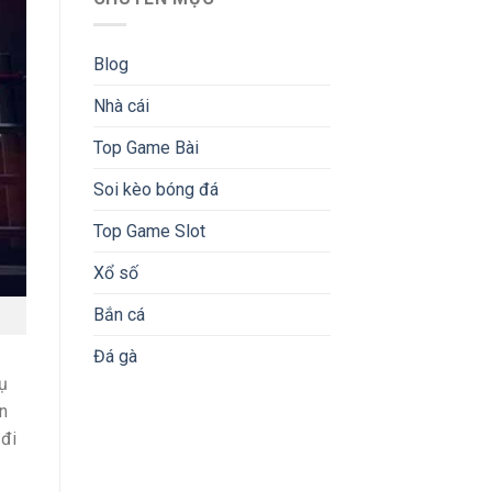
Blog
Nhà cái
Top Game Bài
Soi kèo bóng đá
Top Game Slot
Xổ số
Bắn cá
Đá gà
ụ
àn
 đi