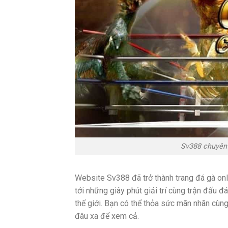
Sv388 chuyên 
Website Sv388 đã trở thành trang đá gà on
tới những giây phút giải trí cùng trận đấu đ
thế giới. Bạn có thể thỏa sức mãn nhãn cùn
đâu xa để xem cả.