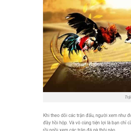
Trậ
Khi theo dõi các trận đấu, người xem như 
đầy hồi hộp. Và vô cùng tiện lợi là bạn chỉ 
rồi ngồi xem các trận đá gà thôi nào.