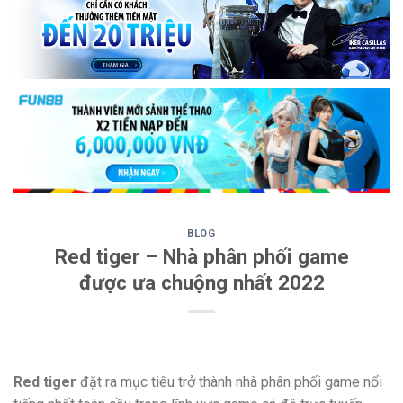
BLOG
Red tiger – Nhà phân phối game
được ưa chuộng nhất 2022
Red tiger
đặt ra mục tiêu trở thành nhà phân phối game nổi