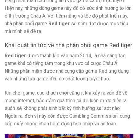
tiếng nhất toàn cầu trong lĩnh vực game cá độ trực tuyến.
Hiện nay, những dòng game này đã có sức ảnh hưởng to lớn
ở thị trường Châu Á. Với tiềm năng và tốc độ phát triển này,
nhà phân phối game
Red tiger
sẽ sớm đạt được mục tiêu
mà mình sẽ đề ra.
Khái quát tin tức về nhà phân phối game Red tiger
Red tiger
được thành lập vào năm 2014, là nhà sáng tạo
game khá có tiếng tăm trong khu vực cá cược Châu Á.
Những phần mềm được nhà cung cấp game Red ứng dụng
vào những tựa game đều có chất lượng tuyệt hảo.
Khi chơi game, các khách chơi cũng ít khi xảy ra vấn đề về
mạng internet, bảo đảm quá trình cá độ luôn được diễn ra
suôn sẻ, không phát sinh bất kỳ tình huống sai sót nào.
Ngoài ra, đơn vị này còn được Gambling Commission, cung
cấp giấy chứng nhận hoạt động hợp pháp và an toàn.