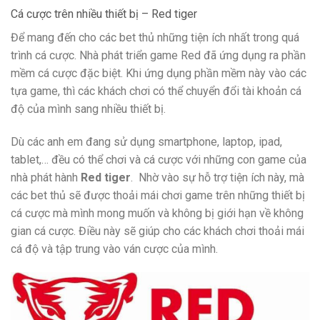
Cá cược trên nhiều thiết bị – Red tiger
Để mang đến cho các bet thủ những tiện ích nhất trong quá
trình cá cược. Nhà phát triển game Red đã ứng dụng ra phần
mềm cá cược đặc biệt. Khi ứng dụng phần mềm này vào các
tựa game, thì các khách chơi có thể chuyển đổi tài khoản cá
độ của mình sang nhiều thiết bị.
Dù các anh em đang sử dụng smartphone, laptop, ipad,
tablet,… đều có thể chơi và cá cược với những con game của
nhà phát hành
Red tiger
. Nhờ vào sự hỗ trợ tiện ích này, mà
các bet thủ sẽ được thoải mái chơi game trên những thiết bị
cá cược mà mình mong muốn và không bị giới hạn về không
gian cá cược. Điều này sẽ giúp cho các khách chơi thoải mái
cá độ và tập trung vào ván cược của mình.