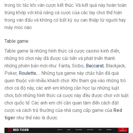
trong tíc tắc khi ván cược kết thúc. Và kết quả này hoàn toàn
trùng khớp với khả năng cá cược của các tay chơi thể hiện
trong ván đấu và không có bất kỳ sự can thiệp từ người hay
máy móc nào.
Table game
Table game là những hình thức cá cược casino kinh điển,
những trò chơi này đã được cải tiến và phát triển thành
những phiên bản mới như: Fanta, Sicbo,
Baccarat
, Blackjack,
Poker,
Roulette
,… Những tựa game này chắc hẳn đã quá
quen thuộc với nhiều khách chơi. Khi tham gia vào những trò
chơi cá độ này, các anh em không cần học lại những luật
chơi, bởi những hình thức cá cược này đều được chơi với luật
chơi quốc tế. Các anh em chỉ cần quan tâm đến cách đặt
cược và cách trả thưởng của nhà cung cấp game của
Red
tiger
như thế nào là được.