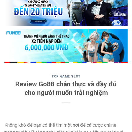
TOP GAME SLOT
Review Go88 chân thực và đầy đủ
cho người muốn trải nghiệm
Không khó để bạn có thể tìm một nơi để cá cược online