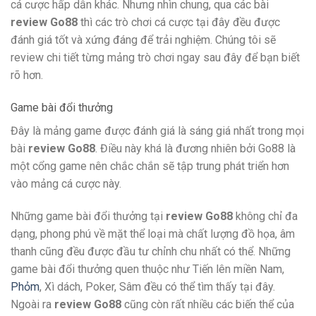
cá cược hấp dẫn khác. Nhưng nhìn chung, qua các bài
review Go88
thì các trò chơi cá cược tại đây đều được
đánh giá tốt và xứng đáng để trải nghiệm. Chúng tôi sẽ
review chi tiết từng mảng trò chơi ngay sau đây để bạn biết
rõ hơn.
Game bài đổi thưởng
Đây là mảng game được đánh giá là sáng giá nhất trong mọi
bài
review Go88
. Điều này khá là đương nhiên bởi Go88 là
một cổng game nên chắc chắn sẽ tập trung phát triển hơn
vào mảng cá cược này.
Những game bài đổi thưởng tại
review Go88
không chỉ đa
dạng, phong phú về mặt thể loại mà chất lượng đồ họa, âm
thanh cũng đều được đầu tư chỉnh chu nhất có thể. Những
game bài đổi thưởng quen thuộc như Tiến lên miền Nam,
Phỏm
, Xì dách, Poker, Sâm đều có thể tìm thấy tại đây.
Ngoài ra
review Go88
cũng còn rất nhiều các biến thể của