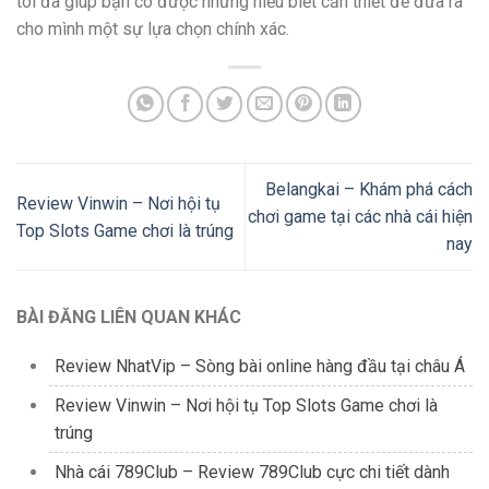
tôi đã giúp bạn có được những hiểu biết cần thiết để đưa ra
cho mình một sự lựa chọn chính xác.
Belangkai – Khám phá cách
Review Vinwin – Nơi hội tụ
chơi game tại các nhà cái hiện
Top Slots Game chơi là trúng
nay
BÀI ĐĂNG LIÊN QUAN KHÁC
Review NhatVip – Sòng bài online hàng đầu tại châu Á
Review Vinwin – Nơi hội tụ Top Slots Game chơi là
trúng
Nhà cái 789Club – Review 789Club cực chi tiết dành