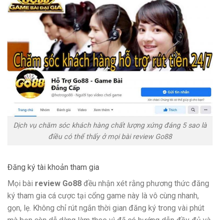
Dịch vụ chăm sóc khách hàng chất lượng xứng đáng 5 sao là
điều có thể thấy ở mọi bài review Go88
Đăng ký tài khoản tham gia
Mọi bài
review Go88
đều nhận xét rằng phương thức đăng
ký tham gia cá cược tại cổng game này là vô cùng nhanh,
gọn, lẹ. Không chỉ rút ngắn thời gian đăng ký trong vài phút