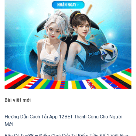
Bài viết mới
Hướng Dẫn Cách Tải App 12BET Thành Công Cho Người
Mới
Bắn Cá Fun88 – Điểm Chơi Giải Trí Kiếm Tiền Số 1 Việt Nam