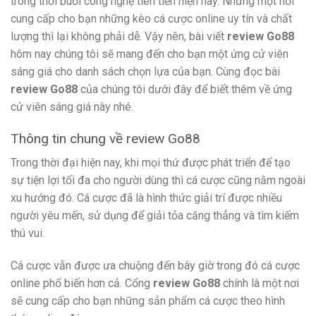
trong thời buổi công nghệ tiên tiến hiện nay. Nhưng một nơi
cung cấp cho bạn những kèo cá cược online uy tín và chất
lượng thì lại không phải dễ. Vậy nên, bài viết
review Go88
hôm nay chúng tôi sẽ mang đến cho bạn một ứng cử viên
sáng giá cho danh sách chọn lựa của bạn. Cùng đọc bài
review Go88
của chúng tôi dưới đây để biết thêm về ứng
cử viên sáng giá này nhé.
Thông tin chung về review Go88
Trong thời đại hiện nay, khi mọi thứ được phát triển để tạo
sự tiện lợi tối đa cho người dùng thì cá cược cũng nằm ngoài
xu hướng đó. Cá cược đã là hình thức giải trí được nhiều
người yêu mến, sử dụng để giải tỏa căng thẳng và tìm kiếm
thú vui.
Cá cược vẫn được ưa chuộng đến bây giờ trong đó cá cược
online phổ biến hơn cả. Cổng
review Go88
chính là một nơi
sẽ cung cấp cho bạn những sản phẩm cá cược theo hình