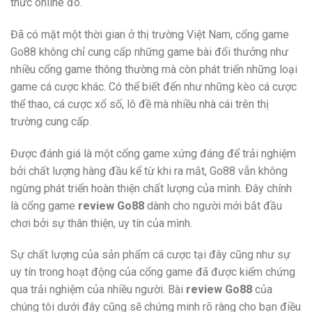
thức online đó.
Đã có mặt một thời gian ở thị trường Việt Nam, cổng game
Go88 không chỉ cung cấp những game bài đổi thưởng như
nhiều cổng game thông thường mà còn phát triển những loại
game cá cược khác. Có thể biết đến như những kèo cá cược
thể thao, cá cược xổ số, lô đề mà nhiều nhà cái trên thị
trường cung cấp.
Được đánh giá là một cổng game xứng đáng để trải nghiệm
bởi chất lượng hàng đầu kể từ khi ra mắt, Go88 vẫn không
ngừng phát triển hoàn thiện chất lượng của mình. Đây chính
là cổng game
review Go88
dành cho người mới bắt đầu
chơi bởi sự thân thiện, uy tín của mình.
Sự chất lượng của sản phẩm cá cược tại đây cũng như sự
uy tín trong hoạt động của cổng game đã được kiểm chứng
qua trải nghiệm của nhiều người. Bài
review Go88
của
chúng tôi dưới đây cũng sẽ chứng minh rõ ràng cho bạn điều