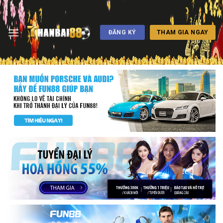
Skip
to
content
ĐĂNG KÝ
THAM GIA NGAY