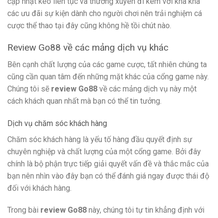
cập nhật kèo liên tục và thường xuyên đi kèm với kha khá
các ưu đãi sự kiện dành cho người chơi nên trải nghiệm cá
cược thể thao tại đây cũng không hề tồi chút nào.
Review Go88 về các mảng dịch vụ khác
Bên cạnh chất lượng của các game cược, tất nhiên chúng ta
cũng cần quan tâm đến những mặt khác của cổng game này.
Chúng tôi sẽ
review Go88
về các mảng dịch vụ này một
cách khách quan nhất mà bạn có thể tin tưởng.
Dịch vụ chăm sóc khách hàng
Chăm sóc khách hàng là yếu tố hàng đầu quyết định sự
chuyên nghiệp và chất lượng của một cổng game. Bởi đây
chính là bộ phận trực tiếp giải quyết vấn đề và thắc mắc của
bạn nên nhìn vào đây bạn có thể đánh giá ngay được thái độ
đối với khách hàng.
Trong bài
review Go88
này, chúng tôi tự tin khẳng định với