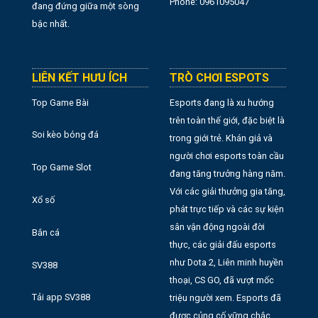
Phone: 0961095047
đang đứng giữa một sòng
bậc nhất.
LIÊN KẾT HƯU ÍCH
TRÒ CHƠI ESPOTS
Top Game Bài
Esports đang là xu hướng
trên toàn thế giới, đặc biệt là
Soi kèo bóng đá
trong giới trẻ. Khán giả và
người chơi esports toàn cầu
Top Game Slot
đang tăng trưởng hàng năm.
Với các giải thưởng gia tăng,
Xổ số
phát trực tiếp và các sự kiện
sân vận động ngoài đời
Bắn cá
thực, các giải đấu esports
như Dota 2, Liên minh huyền
SV388
thoại, CS GO, đã vượt mốc
Tải app SV388
triệu người xem. Esports đã
được củng cố vững chắc