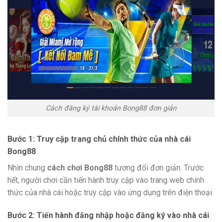
Cách đăng ký tài khoản Bong88 đơn giản
Bước 1: Truy cập trang chủ chính thức của nhà cái
Bong88
Nhìn chung
cách chơi Bong88
tương đối đơn giản. Trước
hết, người chơi cần tiến hành truy cập vào trang web chính
thức của nhà cái hoặc truy cập vào ứng dụng trên điện thoại.
Bước 2: Tiến hành đăng nhập hoặc đăng ký vào nhà cái