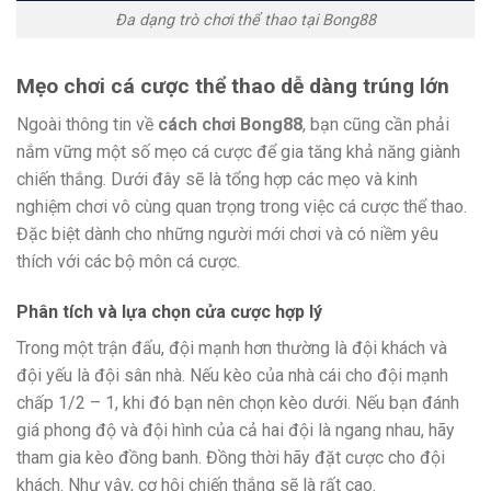
Đa dạng trò chơi thể thao tại Bong88
Mẹo chơi cá cược thể thao dễ dàng trúng lớn
Ngoài thông tin về
cách chơi Bong88
, bạn cũng cần phải
nắm vững một số mẹo cá cược để gia tăng khả năng giành
chiến thắng. Dưới đây sẽ là tổng hợp các mẹo và kinh
nghiệm chơi vô cùng quan trọng trong việc cá cược thể thao.
Đặc biệt dành cho những người mới chơi và có niềm yêu
thích với các bộ môn cá cược.
Phân tích và lựa chọn cửa cược hợp lý
Trong một trận đấu, đội mạnh hơn thường là đội khách và
đội yếu là đội sân nhà. Nếu kèo của nhà cái cho đội mạnh
chấp 1/2 – 1, khi đó bạn nên chọn kèo dưới. Nếu bạn đánh
giá phong độ và đội hình của cả hai đội là ngang nhau, hãy
tham gia kèo đồng banh. Đồng thời hãy đặt cược cho đội
khách. Như vậy, cơ hội chiến thắng sẽ là rất cao.