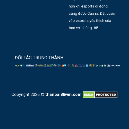
hơn khi esports di động
cũng được đưa ra. Đặt cược
vào esports yêu thích của
bạn với chúng tôi!
ĐỐI TÁC TRUNG THÀNH
Copyright 2026 ©
thanbai88win.com