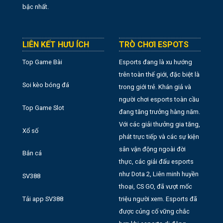
bậc nhất.
LIÊN KẾT HƯU ÍCH
TRÒ CHƠI ESPOTS
Top Game Bài
Esports đang là xu hướng
trên toàn thế giới, đặc biệt là
Soi kèo bóng đá
trong giới trẻ. Khán giả và
người chơi esports toàn cầu
Top Game Slot
đang tăng trưởng hàng năm.
Với các giải thưởng gia tăng,
Xổ số
phát trực tiếp và các sự kiện
sân vận động ngoài đời
Bắn cá
thực, các giải đấu esports
như Dota 2, Liên minh huyền
SV388
thoại, CS GO, đã vượt mốc
Tải app SV388
triệu người xem. Esports đã
được củng cố vững chắc