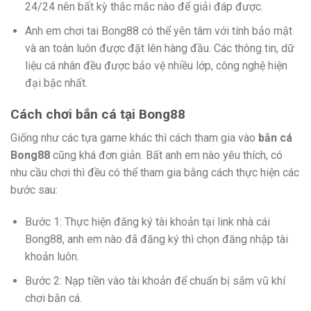
24/24 nên bất kỳ thắc mắc nào để giải đáp được.
Anh em chơi tai Bong88 có thể yên tâm với tính bảo mật
và an toàn luôn được đặt lên hàng đầu. Các thông tin, dữ
liệu cá nhân đều được bảo vệ nhiều lớp, công nghệ hiện
đại bậc nhất.
Cách chơi bắn cá tại Bong88
Giống như các tựa game khác thì cách tham gia vào
bắn cá
Bong88
cũng khá đơn giản. Bất anh em nào yêu thích, có
nhu cầu chơi thì đều có thể tham gia bằng cách thực hiện các
bước sau:
Bước 1: Thực hiện đăng ký tài khoản tại link nhà cái
Bong88, anh em nào đã đăng ký thì chọn đăng nhập tài
khoản luôn.
Bước 2: Nạp tiền vào tài khoản để chuẩn bị sắm vũ khí
chơi bắn cá.