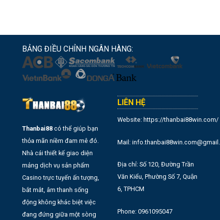
BẢNG ĐIỀU CHỈNH NGÂN HÀNG:
LIÊN HỆ
Website: https://thanbai88win.com/
Thanbai88
có thể giúp bạn
thỏa mãn niềm đam mê đó.
Mail:
info.thanbai88win.com@gmail
Nhà cái thiết kế giao diện
Địa chỉ: Số 120, Đường Trần
mảng dịch vụ sản phẩm
Văn Kiểu, Phường Số 7, Quận
Casino trực tuyến ấn tượng,
6, TPHCM
bắt mắt, âm thanh sống
động không khác biệt việc
Phone: 0961095047
đang đứng giữa một sòng