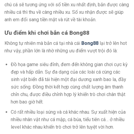
chú cá sẽ tương ứng với số tiền xu nhất định, bắn được càng
nhiều cá thì thu về càng nhiều xu. Số xu nhận được sẽ giúp
anh em đổi sang tiền mặt và rút về tài khoản.
Ưu điểm khi chơi bắn cá Bong88
Không tự nhiên mà
bắn cá tại nhà cái
Bong88
lại trở lên hot
như vậy, phần lớn là nhờ những ưu điểm vượt trội đó là:
Đồ họa game siêu đỉnh, đem đến không gian chơi cực kỳ
đẹp và hấp dẫn. Sự đa dạng của các loài cá cùng các
sinh vật biển đã tái hiện một đại dương xanh bao la, đầy
sức sống. Đồng thời kết hợp cùng chất lượng âm thanh
chỉn chu, được điều chỉnh hợp lý khiến trò chơi chân thật
hơn bao giờ hết.
Có rất nhiều loại súng và cá khác nhau. Sự xuất hiện của
nhiều nhân vật như cá mập, cá búa, tiểu tiên cá… ở nhiều
level khác nhau khiến trò chơi trở lên tuyệt vời hơn.