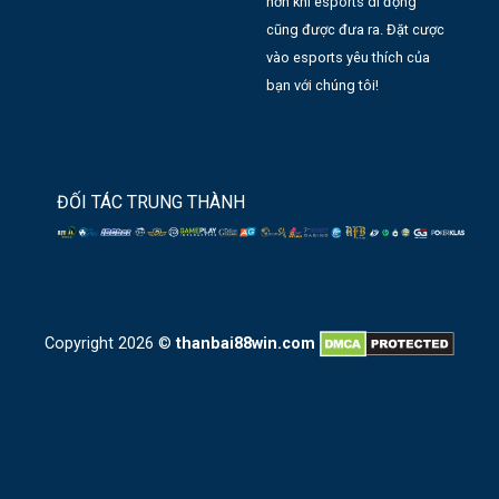
hơn khi esports di động
cũng được đưa ra. Đặt cược
vào esports yêu thích của
bạn với chúng tôi!
ĐỐI TÁC TRUNG THÀNH
Copyright 2026 ©
thanbai88win.com