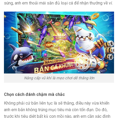
súng, anh em thoải mái săn đủ loại cá để nhận thưởng về ví.
Nâng cấp vũ khí là mẹo chơi dễ thắng lớn
Chọn cách đánh chậm mà chắc
Không phải cứ bắn liên tục là sẽ thắng, điều này vừa khiến
anh em bắn không trúng mục tiêu mà còn tốn đạn. Do đó,
trước khi tiêu diệt bất kỳ con mồi nào, anh em cần xác định