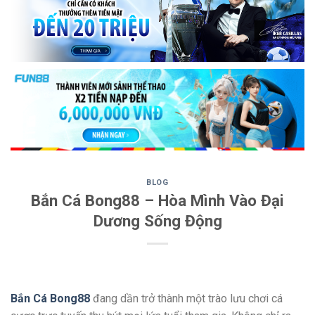
BLOG
Bắn Cá Bong88 – Hòa Mình Vào Đại
Dương Sống Động
Bắn Cá Bong88
đang dần trở thành một trào lưu chơi cá