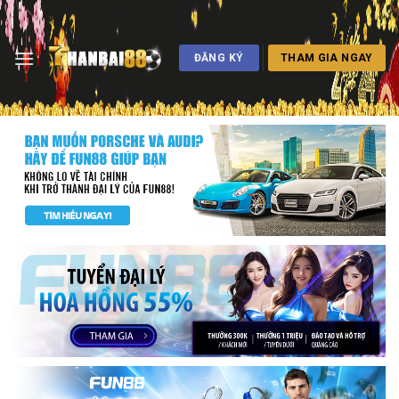
Skip
to
content
ĐĂNG KÝ
THAM GIA NGAY