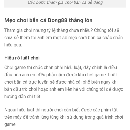
Các bước tham gia chơi bắn cá dễ dàng
Mẹo chơi bắn cá Bong88 thắng lớn
Tham gia chơi nhưng tỷ lệ thắng chưa nhiều? Chúng tôi sẽ
chia sẻ thêm tới anh em một số mẹo chơi bắn cá chắc chắn
hiệu quả.
Hiểu rõ luật chơi
Chơi game thì chắc chắn phải hiểu luật, đây chính là điều
đầu tiên anh em đều phải nắm được khi chơi game. Luật
chơi bắn cá trực tuyến sẽ được nhà cái phổ biến ngay khi
bắn đầu trò chơi hoặc anh em liên hệ với chúng tôi để được
hướng dẫn chi tiết.
Ngoài hiểu luật thì người chơi cần biết được các phím tắt
trên máy để tránh lúng túng khi sử dụng trong quá trình chơi
game.