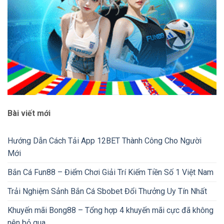
Bài viết mới
Hướng Dẫn Cách Tải App 12BET Thành Công Cho Người
Mới
Bắn Cá Fun88 – Điểm Chơi Giải Trí Kiếm Tiền Số 1 Việt Nam
Trải Nghiệm Sảnh Bắn Cá Sbobet Đổi Thưởng Uy Tín Nhất
Khuyến mãi Bong88 – Tổng hợp 4 khuyến mãi cực đã không
nên bỏ qua