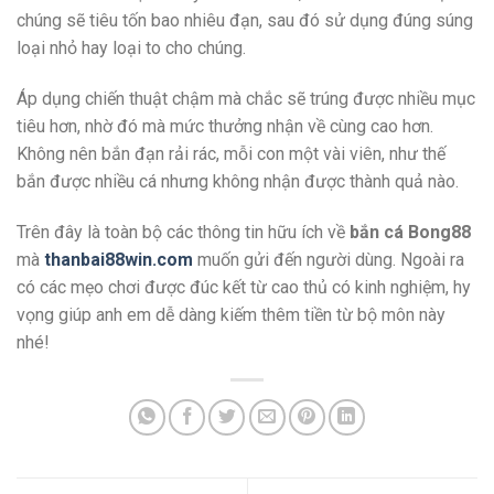
chúng sẽ tiêu tốn bao nhiêu đạn, sau đó sử dụng đúng súng
loại nhỏ hay loại to cho chúng.
Áp dụng chiến thuật chậm mà chắc sẽ trúng được nhiều mục
tiêu hơn, nhờ đó mà mức thưởng nhận về cùng cao hơn.
Không nên bắn đạn rải rác, mỗi con một vài viên, như thế
bắn được nhiều cá nhưng không nhận được thành quả nào.
Trên đây là toàn bộ các thông tin hữu ích về
bắn cá Bong88
mà
thanbai88win.com
muốn gửi đến người dùng. Ngoài ra
có các mẹo chơi được đúc kết từ cao thủ có kinh nghiệm, hy
vọng giúp anh em dễ dàng kiếm thêm tiền từ bộ môn này
nhé!