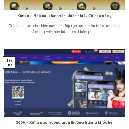
Kimsa – Nhà cái phát triển khiến nhiều đối thủ nể sợ
Trái tim người chơi hiện nay luôn đập rộn ràng, thổn thức từng nhịp
vì mong chờ, háo hức được khám phá ...
16
Th7
S666 – Xưng ngôi vương giữa thương trường khốc liệt