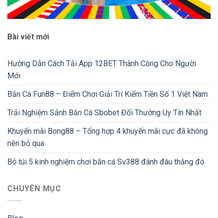
Bài viết mới
Hướng Dẫn Cách Tải App 12BET Thành Công Cho Người
Mới
Bắn Cá Fun88 – Điểm Chơi Giải Trí Kiếm Tiền Số 1 Việt Nam
Trải Nghiệm Sảnh Bắn Cá Sbobet Đổi Thưởng Uy Tín Nhất
Khuyến mãi Bong88 – Tổng hợp 4 khuyến mãi cực đã không
nên bỏ qua
Bỏ túi 5 kinh nghiệm chơi bắn cá Sv388 đánh đâu thắng đó
CHUYÊN MỤC