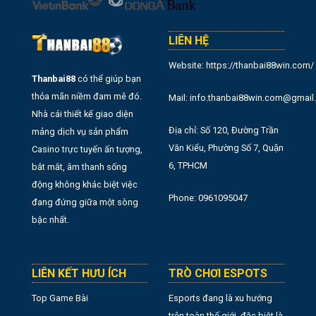
LIÊN HỆ
Website: https://thanbai88win.com/
Thanbai88
có thể giúp bạn
thỏa mãn niềm đam mê đó.
Mail:
info.thanbai88win.com@gmail
Nhà cái thiết kế giao diện
Địa chỉ: Số 120, Đường Trần
mảng dịch vụ sản phẩm
Văn Kiểu, Phường Số 7, Quận
Casino trực tuyến ấn tượng,
6, TPHCM
bắt mắt, âm thanh sống
động không khác biệt việc
Phone: 0961095047
đang đứng giữa một sòng
bậc nhất.
LIÊN KẾT HƯU ÍCH
TRÒ CHƠI ESPOTS
Top Game Bài
Esports đang là xu hướng
trên toàn thế giới, đặc biệt là