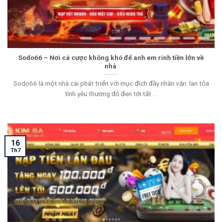
Sodo66 – Nơi cá cược không khó để anh em rinh tiền lớn về
nhà
Sodo66 là một nhà cái phát triển với mục đích đầy nhân văn: lan tỏa
tình yêu thương đỏ đen tới tất ...
16
Th7