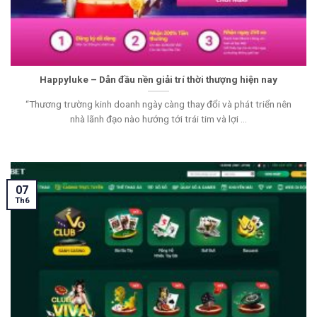
Happyluke – Dẫn đầu nền giải trí thời thượng hiện nay
“Thương trường kinh doanh ngày càng thay đổi và phát triển nên
nhà lãnh đạo nào hướng tới trái tim và lợi ...
07
Th6